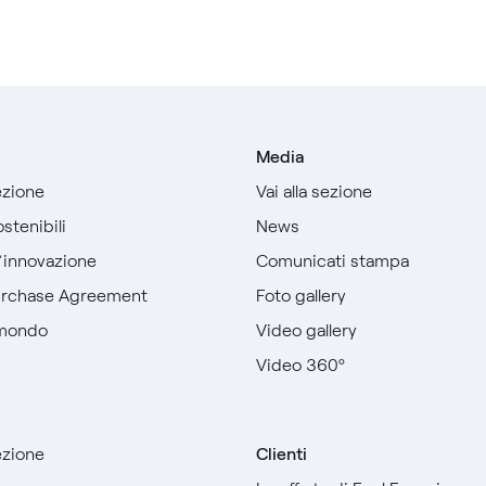
Media
sezione
Vai alla sezione
stenibili
News
l’innovazione
Comunicati stampa
urchase Agreement
Foto gallery
 mondo
Video gallery
Video 360º
sezione
Clienti