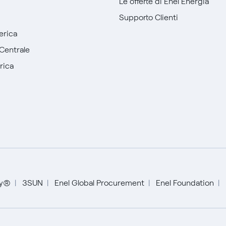
Le offerte di Enel Energia
Supporto Clienti
erica
Centrale
rica
English
Español
ty®
3SUN
Enel Global Procurement
Enel Foundation
Italiano
Portugués (BR)