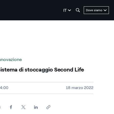
seleziona la lingua
IT
Dove siamo
nnovazione
istema di stoccaggio Second Life
ideo size, duration and file type
4:00
18 marzo 2022