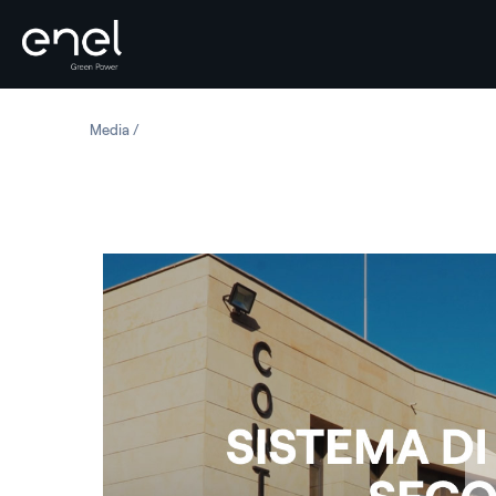
Salta al contenuto
Media
Sistema di stoccaggio Second Life