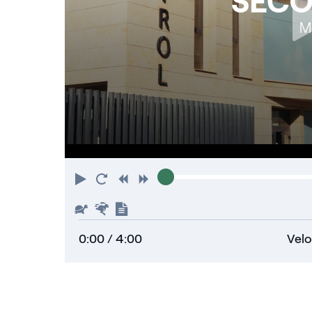
Riproduci
Torna
Indietro
Avanti
all'inizio
Piu'
Piu'
Mostra
lento
veloce
trascrizione
0:00
/ 4:00
Velo