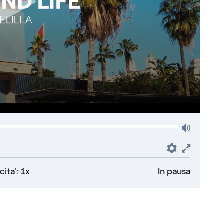
Volum
Preferenz
Fullsc
cita': 1x
In pausa