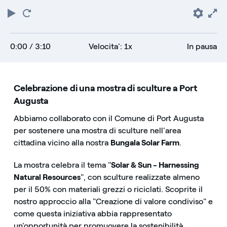
Riproduci
Torna
Pref
F
all'inizio
0:00
/ 3:10
Velocita': 1x
In pausa
Celebrazione di una mostra di sculture a Port
Augusta
Abbiamo collaborato con il Comune di Port Augusta
per sostenere una mostra di sculture nell'area
cittadina vicino alla nostra
Bungala Solar Farm
.
La mostra celebra il tema "
Solar & Sun - Harnessing
Natural Resources
", con sculture realizzate almeno
per il 50% con materiali grezzi o riciclati. Scoprite il
nostro approccio alla "Creazione di valore condiviso" e
come questa iniziativa abbia rappresentato
un'opportunità per promuovere la sostenibilità