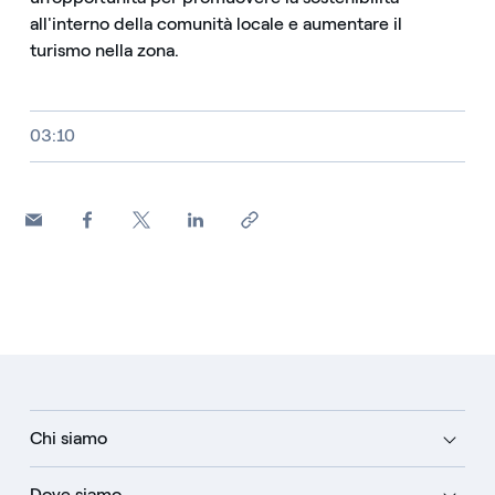
all'interno della comunità locale e aumentare il
turismo nella zona.
Video size, duration and file type
03:10
Chi siamo
Dove siamo