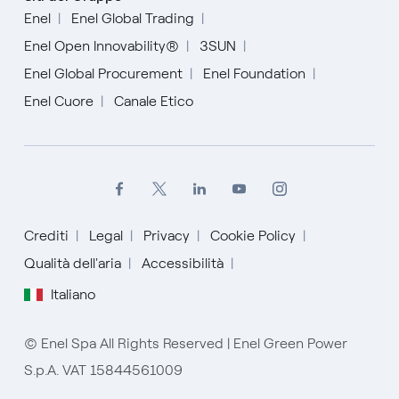
Enel
Enel Global Trading
Enel Open Innovability®
3SUN
Enel Global Procurement
Enel Foundation
Enel Cuore
Canale Etico
Crediti
Legal
Privacy
Cookie Policy
Qualità dell'aria
English
Accessibilità
Italiano
Español
Italiano
© Enel Spa All Rights Reserved | Enel Green Power
S.p.A. VAT 15844561009
Portugués (BR)