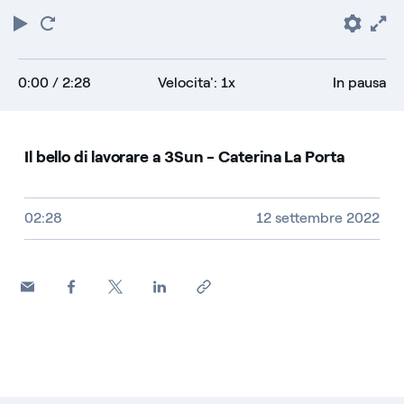
Riproduci
Torna
Pref
F
all'inizio
0:00
/ 2:28
Velocita': 1x
In pausa
Il bello di lavorare a 3Sun - Caterina La Porta
Video size, duration and file type
02:28
12 settembre 2022