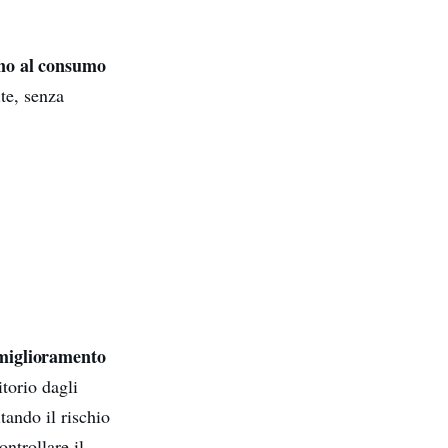
no al consumo
ite, senza
miglioramento
itorio dagli
tando il rischio
ntrollare il