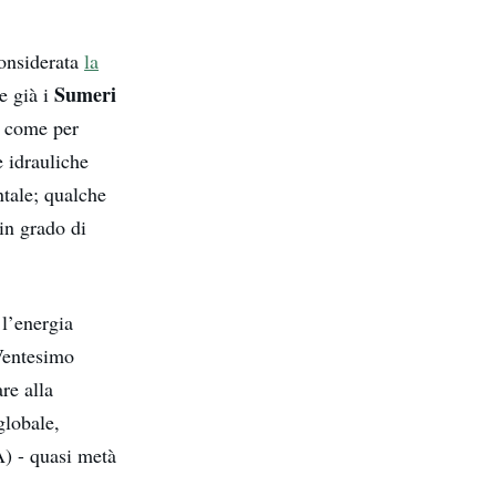
considerata
la
Sumeri
e già i
, come per
e idrauliche
ntale; qualche
in grado di
 l’energia
 Ventesimo
re alla
globale,
A) - quasi metà