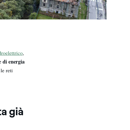
droelettrico
,
e di energia
le reti
a già