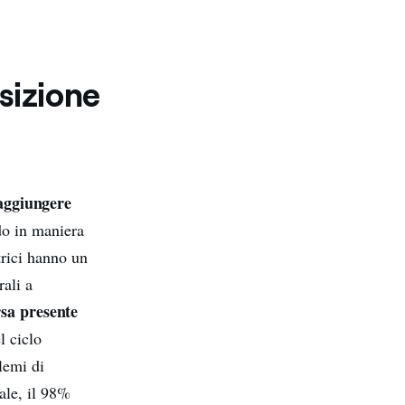
nsizione
aggiungere
do in maniera
trici hanno un
rali a
rsa presente
l ciclo
lemi di
ale, il 98%