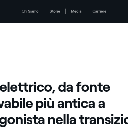
Chi Siamo
Storie
Media
Carriere
onista nella transizione energetica
antica a protagonista nella transizione energetica
oelettrico, da fonte
vabile più antica a
gonista nella transiz