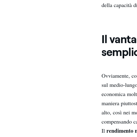
della capacità d
Il van
sempli
Ovviamente, cos
sul medio-lungo
economica molto
maniera piuttos
alto, così nei m
compensando car
rendimento 
Il