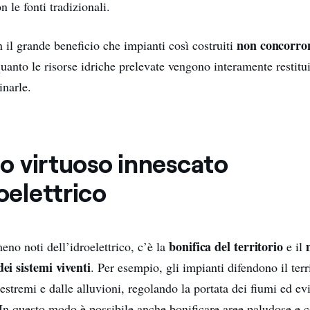
n le fonti tradizionali.
non concorro
 il grande beneficio che impianti così costruiti
quanto le risorse idriche prelevate vengono interamente restitu
inarle.
olo virtuoso innescato
roelettrico
bonifica del territorio
eno noti dell’idroelettrico, c’è la
e il
dei sistemi viventi
. Per esempio, gli impianti difendono il terr
 estremi e dalle alluvioni, regolando la portata dei fiumi ed evi
In questo modo è possibile anche bonificare aree paludose e co