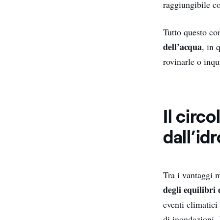
raggiungibile co
Tutto questo con
dell’acqua
, in 
rovinarle o inqu
Il circ
dall’id
Tra i vantaggi m
degli equilibri 
eventi climatici
di inondazioni. 