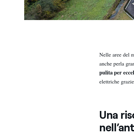
Nelle aree del 
anche per
la gra
pulita per ecce
elettriche grazi
Una ris
nell’an