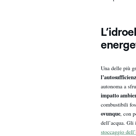
L’idroe
energe
Una delle più gr
l’autosufficien
autonoma a sfrut
impatto ambie
combustibili fos
ovunque
, con p
dell’acqua. Gli
stoccaggio dell