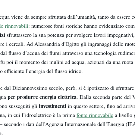
acqua viene da sempre sfruttata dall’umanità, tanto da essere 
le rinnovabili
: numerose fonti storiche hanno evidenziato com
izi
sfruttassero la sua potenza per svolgere lavori impegnativi
 i cereali. Ad Alessandria d’Egitto gli ingranaggi delle ruot
dal flusso d’acqua dei fiumi attraverso una tecnologia rudime
 fu poi il momento dei mulini ad acqua, azionati da una ruota 
o efficiente l’energia del flusso idrico.
re dal Diciannovesimo secolo, però, si è ipotizzato di sfruttare
per produrre energia elettrica
cqua
. Dalla seconda parte del
investimenti
sono susseguiti gli
in questo settore, fino ad arriva
na, in cui l’idroelettrico è la prima
fonte rinnovabile
a livello 
– secondo i dati dell’Agenzia Internazionale dell’Energia (IE
e.