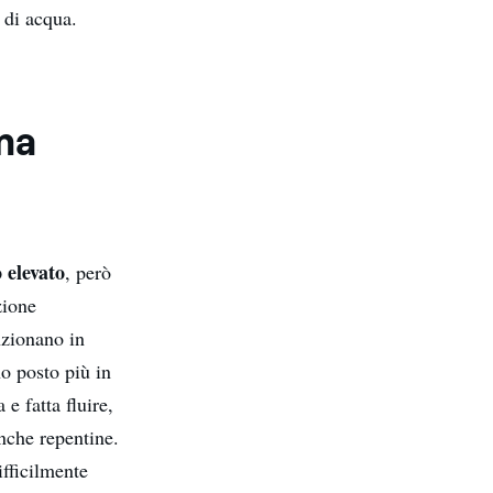
 di acqua.
ma
o elevato
, però
zione
nzionano in
o posto più in
e fatta fluire,
nche repentine.
ifficilmente