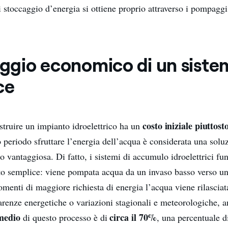
i stoccaggio d’energia si ottiene proprio attraverso i pompaggi
taggio economico di un siste
ce
costo iniziale piuttost
truire un impianto idroelettrico ha un
 periodo sfruttare l’energia dell’acqua è considerata una solu
 vantaggiosa. Di fatto, i sistemi di accumulo idroelettrici fu
to semplice: viene pompata acqua da un invaso basso verso un
omenti di maggiore richiesta di energia l’acqua viene rilasciata 
enze energetiche o variazioni stagionali e meteorologiche, a
medio
circa il 70%
di questo processo è di
, una percentuale d