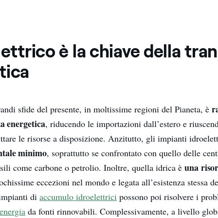
lettrico è la chiave della tra
tica
r
andi sfide del presente, in moltissime regioni del Pianeta, è
za energetica
, riducendo le importazioni dall’estero e riuscen
tare le risorse a disposizione. Anzitutto, gli impianti idroelet
ntale minimo
, soprattutto se confrontato con quello delle cent
una riso
sili come carbone o petrolio. Inoltre, quella idrica è
ochissime eccezioni nel mondo e legata all’esistenza stessa de
 impianti di
accumulo idroelettrici
possono poi risolvere i prob
’energia
da fonti rinnovabili. Complessivamente, a livello glob