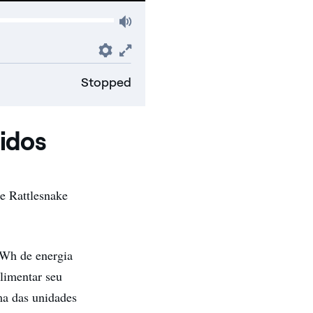
Volume
Preferences
Fullscreen
Stopped
idos
e Rattlesnake
GWh de energia
alimentar seu
a das unidades