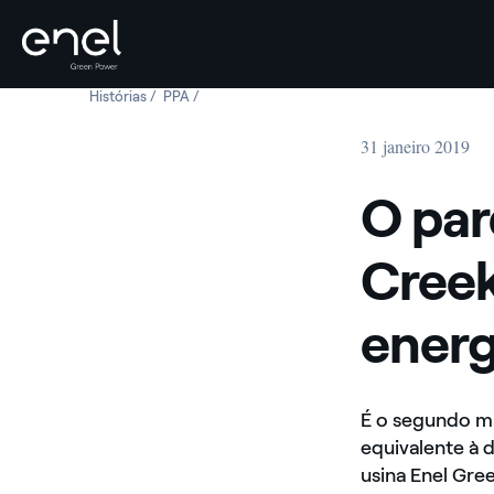
Histórias
O parque eólico de Rattlesnake Creek abre os caminh
PPA
O parque eólico de Rattlesnake Creek abre os 
Skip to content
31 janeiro 2019
O par
Creek
energ
É o segundo ma
equivalente à 
usina Enel Gre