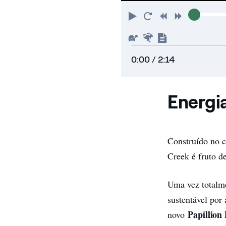
Play
Restart
Rewind
Forward
Slower
Faster
Show
transcript
0:00
/ 2:14
Energi
Construído no c
Creek é fruto d
Uma vez totalme
sustentável por
Papillion
novo