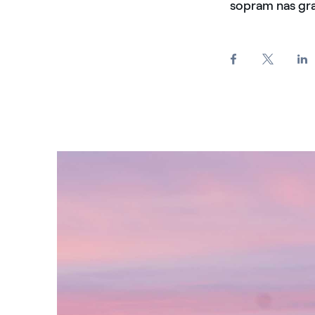
sopram nas gra
Pala eolica al tramonto