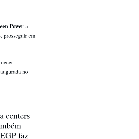
een Power
a
, prosseguir em
rnecer
naugurada no
a centers
também
 EGP faz