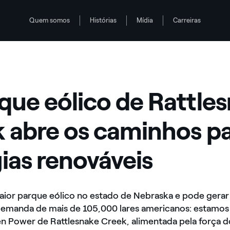
Quem somos
Histórias
Mídia
Carreiras
os para as energias renováveis
caminhos para as energias renováveis
que eólico de Rattle
 abre os caminhos pa
ias renováveis
ior parque eólico no estado de Nebraska e pode gerar 
demanda de mais de 105,000 lares americanos: estamos
en Power de Rattlesnake Creek, alimentada pela força 