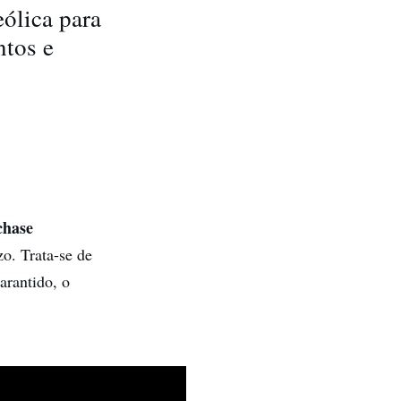
ólica para
ntos e
chase
o. Trata-se de
arantido, o