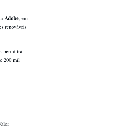
Adobe
a a
, em
es renováveis
k permitirá
e 200 mil
Valor