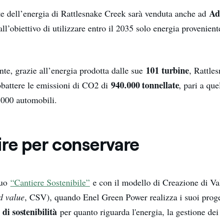
Ad
rte dell’energia di Rattlesnake Creek sarà venduta anche ad
all’obiettivo di utilizzare entro il 2035 solo energia provenient
101 turbine
e, grazie all’energia prodotta dalle sue
, Rattle
940.000 tonnellate
bbattere le emissioni di CO2 di
, pari a que
.000 automobili.
ire per conservare
suo
“Cantiere Sostenibile”
e con il modello di Creazione di V
d value
, CSV), quando Enel Green Power realizza i suoi proge
di sostenibilità
per quanto riguarda l'energia, la gestione dei r