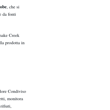
obe
, che si
e da fonti
snake Creek
lla prodotta in
alore Condiviso
tti, monitora
ifiuti,