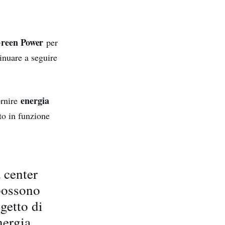
Green Power
per
inuare a seguire
energia
ornire
to in funzione
 center
 possono
ogetto di
nergia