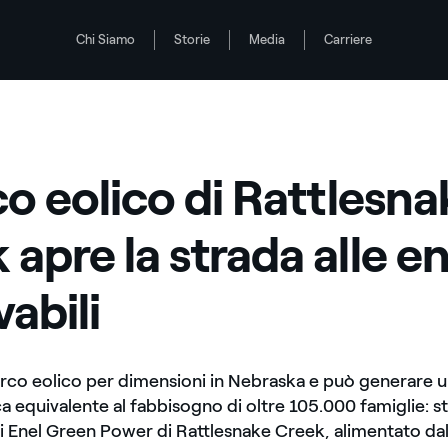
Chi Siamo
Storie
Media
Carriere
nergie rinnovabili
 alle energie rinnovabili
rco eolico di Rattlesn
 apre la strada alle e
abili
arco eolico per dimensioni in Nebraska e può generare u
ca equivalente al fabbisogno di oltre 105.000 famiglie: 
i Enel Green Power di Rattlesnake Creek, alimentato dal