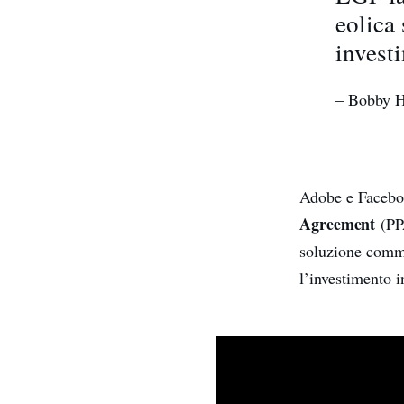
eolica 
invest
– Bobby Ho
Adobe e Faceboo
Agreement
(PPA
soluzione commer
l’investimento i