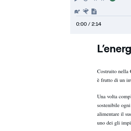
all'inizio
Piu'
Piu'
Mostra
lento
veloce
trascrizione
0:00
/ 2:14
L’energ
Costruito nella
è frutto di un i
Una volta compl
sostenibile ogni
alimentare il s
uno dei gli impi