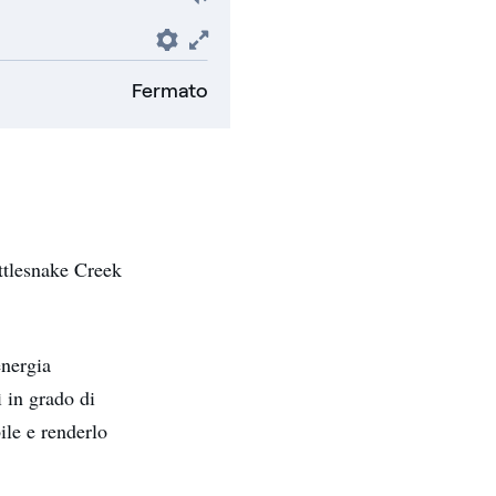
Preferenze
Fullscreen
Fermato
attlesnake Creek
energia
ì in grado di
le e renderlo