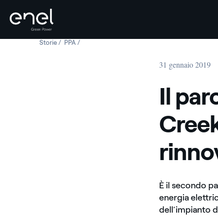
Storie
Il parco eolico di Rattlesnake Creek apre la strada alle e
PPA
Il parco eolico di Rattlesnake Creek apre la strada
Salta al contenuto
31 gennaio 2019
Il pa
Creek
rinnov
È il secondo p
energia elettri
dell’impianto d