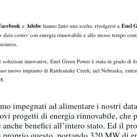
Facebook
Adobe
Enel 
e
hanno fatto una scelta: rivolgersi a
ro
data center
con energia rinnovabile e allo stesso tempo cont
business.
e soluzioni innovative, Enel Green Power è stata in grado di f
suo nuovo impianto di Rattlesnake Creek, nel Nebraska, entra
18.
amo impegnati ad alimentare i nostri data
ovi progetti di energia rinnovabile, che
 anche benefici all’intero stato. Ed il pr
 proprio questo, portando 320 MW di e