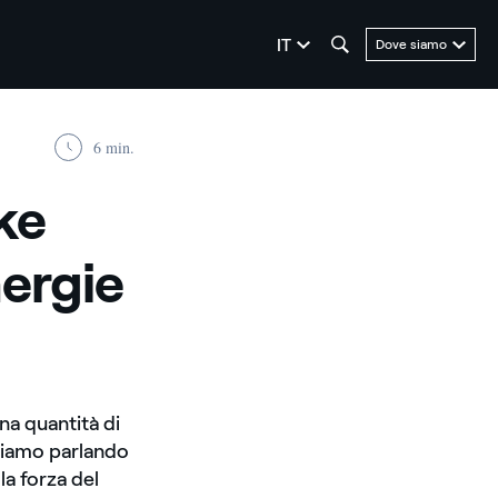
seleziona la lingua
IT
Dove siamo
6 min.
ake
nergie
na quantità di
stiamo parlando
la forza del