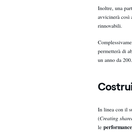
Inoltre, una pa
avvicinerà così 
rinnovabili.
Complessivament
permetterà di a
un anno da 200
Costru
In linea con il 
(
Creating share
performance 
le