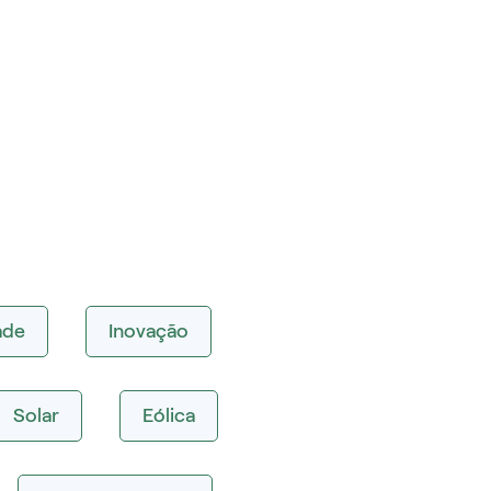
ade
Inovação
Solar
Eólica