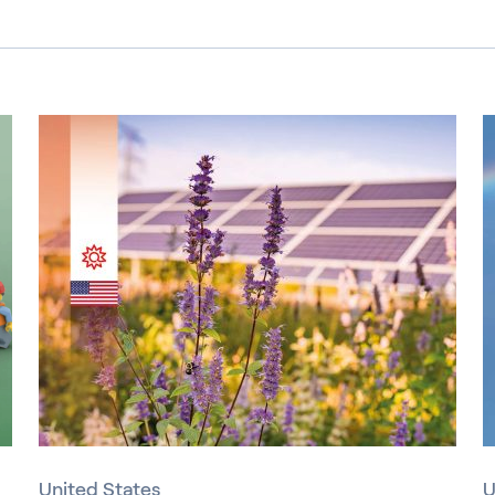
United States
U
United States
U