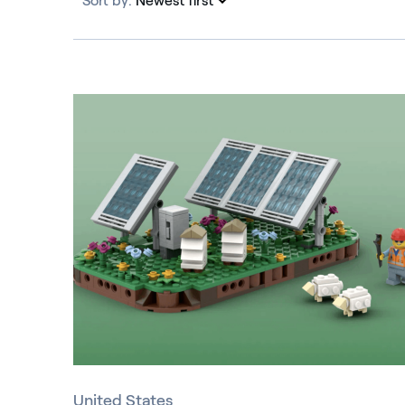
Sort by:
Newest first
Newest first
United States
United States