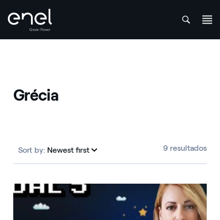
att
Skip to content
Grécia
9 resultados
Sort by:
Newest first
Newest first
Greece