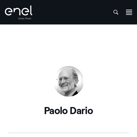
att
Skip to content
Paolo Dario