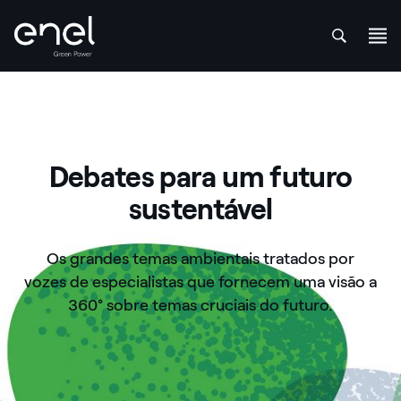
att
Skip to content
Debates para um futuro
sustentável
Os grandes temas ambientais tratados por
vozes de especialistas que fornecem uma visão a
360° sobre temas cruciais do futuro.