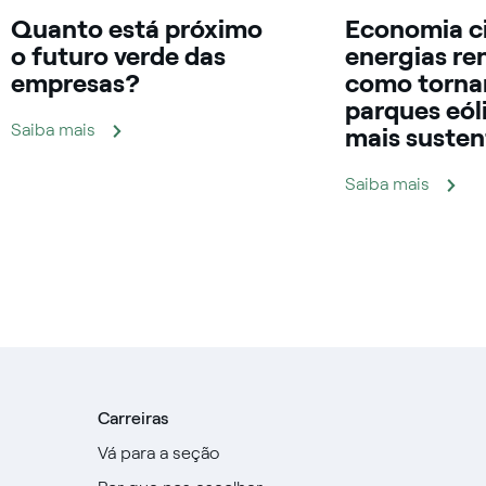
Quanto está próximo
Economia ci
o futuro verde das
energias re
empresas?
como torna
parques eól
Saiba mais
mais susten
Saiba mais
Carreiras
Vá para a seção