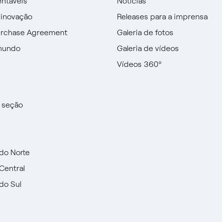
entáveis
Notícias
 inovação
Releases para a imprensa
urchase Agreement
Galeria de fotos
mundo
Galeria de vídeos
Vídeos 360º
a seção
do Norte
Central
do Sul