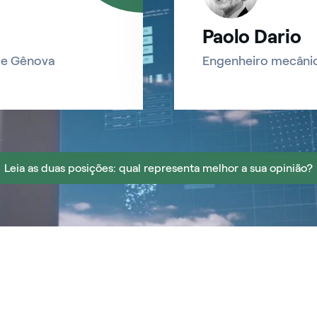
Paolo Dario
 de Gênova
Engenheiro mecâni
Leia as duas posições: qual representa melhor a sua opinião?