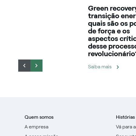
Green recovery
transição ener
quais são os p
de força e os
aspectos críti
desse process
revolucionário
Saiba mais
Quem somos
Histórias
A empresa
Vá para 