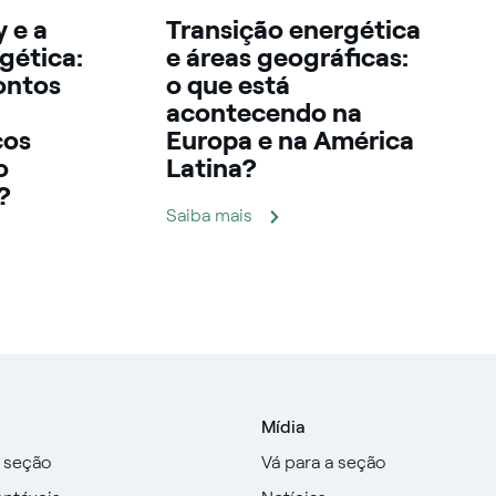
 e a
Transição energética
gética:
e áreas geográficas:
ontos
o que está
acontecendo na
cos
Europa e na América
o
Latina?
?
Saiba mais
Mídia
a seção
Vá para a seção