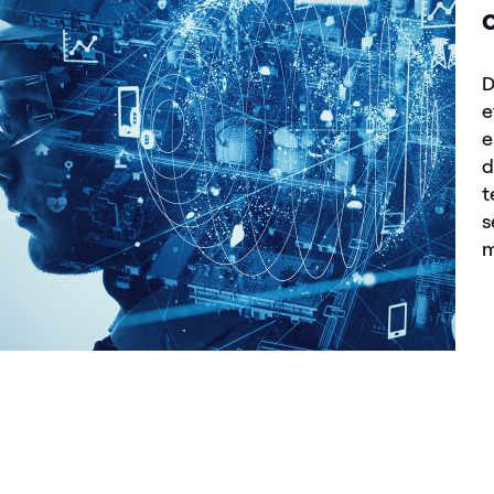
D
e
e
d
t
s
m