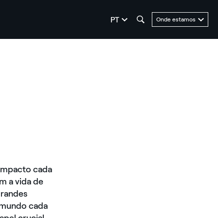
seleziona la lingua
PT
Onde estamos
impacto cada
m a vida de
grandes
m mundo cada