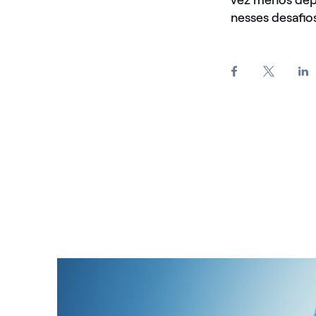
vez menos dep
nesses desafio