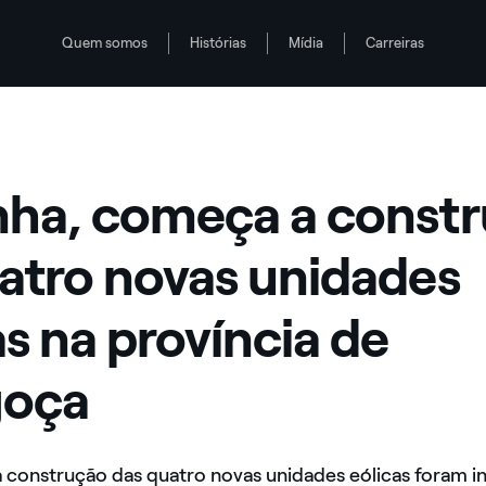
Quem somos
Histórias
Mídia
Carreiras
s eólicas na província de Saragoça
ha, começa a const
atro novas unidades
as na província de
goça
a construção das quatro novas unidades eólicas foram in