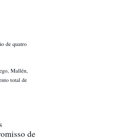
ão de quatro
ego, Mallén,
nto total de
s
romisso de