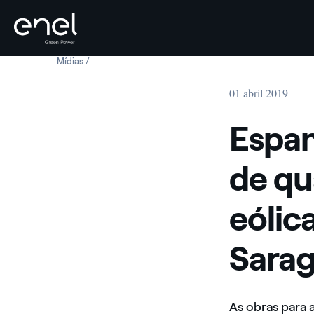
Mídias
Espanha, começa a construção de quatro novas unidade
Skip to content
01 abril 2019
Espan
de qu
eólic
Sara
As obras para 