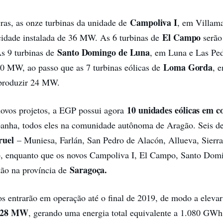
Campoliva I
ras, as onze turbinas da unidade de
, em Villama
El Campo
cidade instalada de 36 MW. As 6 turbinas de
serão
Santo Domingo de Luna
s 9 turbinas de
, em Luna e Las Ped
Loma Gorda
0 MW, ao passo que as 7 turbinas eólicas de
, 
 produzir 24 MW.
10 unidades eólicas em c
novos projetos, a EGP possui agora
anha, todos eles na comunidade autônoma de Aragão. Seis de
ruel
– Muniesa, Farlán, San Pedro de Alacón, Allueva, Sierra
 –, enquanto que os novos Campoliva I, El Campo, Santo Dom
Saragoça.
ão na província de
os entrarão em operação até o final de 2019, de modo a eleva
328 MW
, gerando uma energia total equivalente a 1.080 GWh