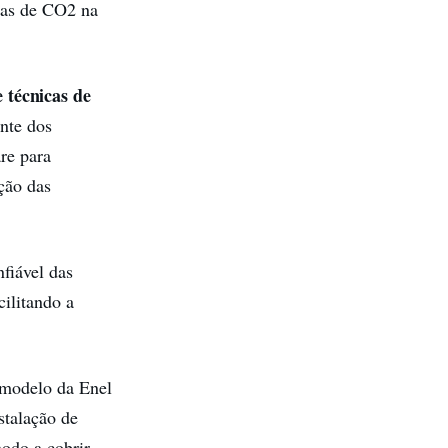
adas de CO2 na
 técnicas de
ente dos
re para
ção das
nfiável das
cilitando a
 modelo da Enel
nstalação de
modo a cobrir