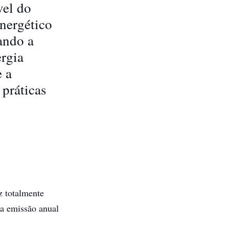
vel do
energético
ando a
ergia
 a
 práticas
z totalmente
 a emissão anual