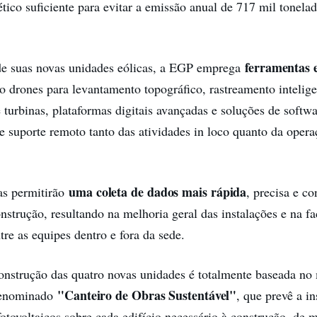
tico suficiente para evitar a emissão anual de 717 mil tonel
ferramentas e
de suas novas unidades eólicas, a EGP emprega
mo drones para levantamento topográfico, rastreamento intelig
turbinas, plataformas digitais avançadas e soluções de softwa
 suporte remoto tanto das atividades in loco quanto da opera
uma coleta de dados mais rápida
as permitirão
, precisa e co
nstrução, resultando na melhoria geral das instalações e na fa
re as equipes dentro e fora da sede.
onstrução das quatro novas unidades é totalmente baseada no
"Canteiro de Obras Sustentável"
denominado
, que prevê a i
fotovoltaicos sobre cada edifício necessário à construção, de 