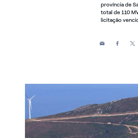
província de 
total de 110 
licitação venc
Panoramica su paesaggio con pale eoliche