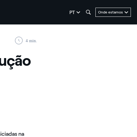
seleziona la lingua
PT
Onde estamos
4 min.
rução
iciadas na