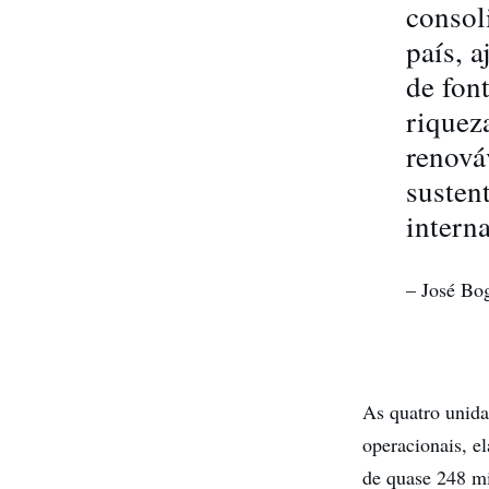
consol
país, 
de fon
riquez
renová
susten
intern
– José Bog
As quatro unida
operacionais, e
de quase 248 mi