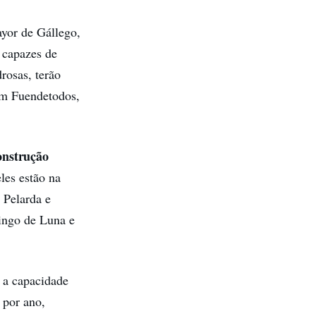
yor de Gállego,
 capazes de
rosas, terão
em Fuendetodos,
onstrução
les estão na
 Pelarda e
ingo de Luna e
r a capacidade
 por ano,