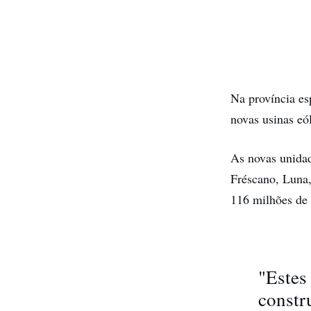
Na província e
novas usinas eó
As novas unidad
Fréscano, Luna,
116 milhões de
"Estes
constr