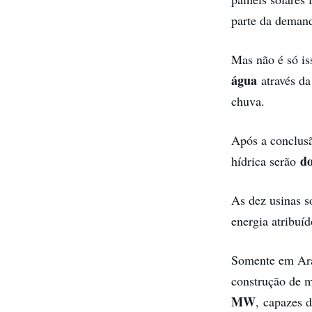
parte da demand
Mas não é só i
água
através da
chuva.
Após a conclusã
do
hídrica serão
As dez usinas s
energia atribuí
Somente em Ara
construção de m
MW
, capazes 