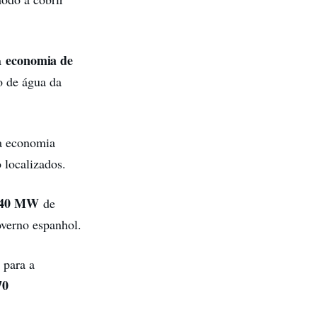
economia de
 a
o de água da
 a economia
 localizados.
40 MW
de
overno espanhol.
para a
70