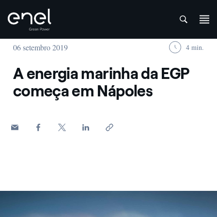
att
Skip to content
06 setembro 2019
4 min.
A energia marinha da EGP
começa em Nápoles
Onde marittime