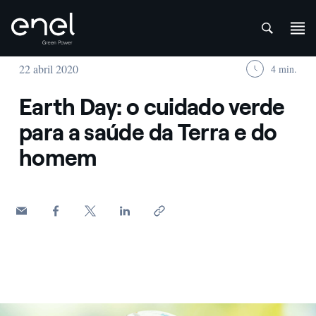
att
Skip to content
22 abril 2020
4 min.
Earth Day: o cuidado verde
para a saúde da Terra e do
homem