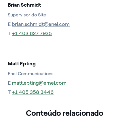
Brian Schmidt
Supervisor do Site
E
brian.schmidt@enel.com
T
+1 403 627 7935
Matt Epting
Enel Communications
E
matt.epting@emel.com
T
+1 405 358 3446
Conteúdo relacionado