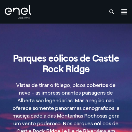
att
Skip to content
Parques eólicos de Castle
Rock Ridge
Vistas de tirar o fôlego, picos cobertos de
neve - as impressionantes paisagens de
Alberta são legendárias. Mas a região não
oferece somente panoramas cenográficos: a
maciça cadeia das Montanhas Rochosas gera
um vento poderoso. Nos parques eólicos de
Castle Rock Ridge I e II e de Riverview em