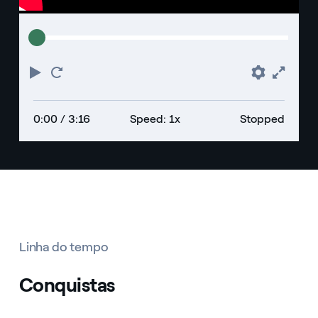
Play
Restart
Prefere
Full
0:00
/ 3:16
Speed: 1x
Stopped
Linha do tempo
Conquistas