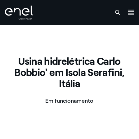
att
Skip to content
Usina hidrelétrica Carlo
Bobbio' em Isola Serafini,
Itália
Em funcionamento