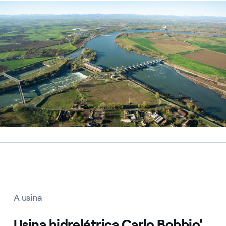
Centrale idroelettrica Isola Palanzano, Italia
A usina
Usina hidrelétrica Carlo Bobbio'