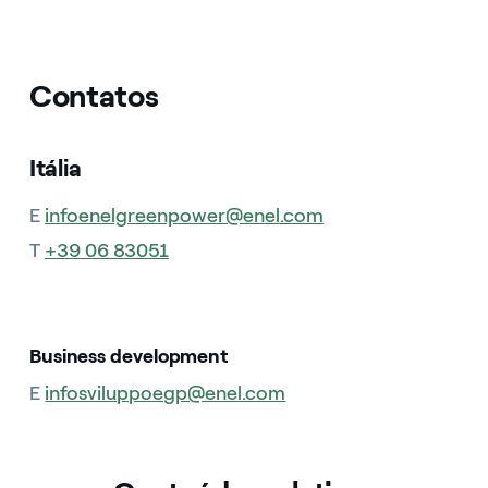
Contatos
Itália
E
infoenelgreenpower@enel.com
T
+39 06 83051
Business development
E
infosviluppoegp@enel.com