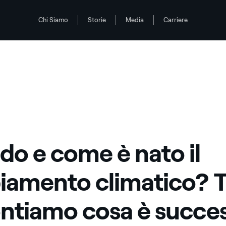
Chi Siamo
Storie
Media
Carriere
 raccontiamo cosa è successo
o climatico? Ti raccontiamo cosa è successo
o e come è nato il
amento climatico? T
ntiamo cosa è succe