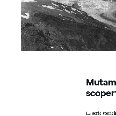
Mutame
scoper
serie storic
Le