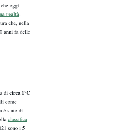
e che oggi
na realtà
.
ura che, nella
0 anni fa delle
circa 1°C
a di
ili come
 è stato di
ella
classifica
5
2021 sono i