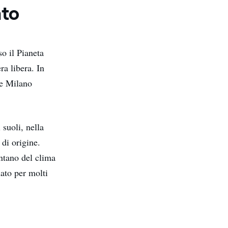
ato
o il Pianeta
ra libera. In
ge Milano
 suoli, nella
 di origine.
ontano del clima
ato per molti