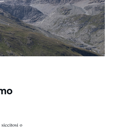
amo
siccitosi o