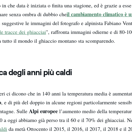
 in che data è iniziata o finita una stagione, ed è grazie a ess
il cambiamento climatico è u
mare senza ombra di dubbio che
suggestive le immagini del fotografo e alpinista Fabiano Vent
le tracce dei ghiacciai
", raffronta immagini odierne e di 80-10
in tutto il mondo il ghiaccio montano sta scomparendo.
ica degli anni più caldi
ri ci dicono che in 140 anni la temperatura media è aumentat
o
, e di più del doppio in alcune regioni particolarmente sensib
Alpi europee
ontagne. Sulle
l’aumento medio della temperatura
 a oggi abbiamo già perso tra il 60 e il 70% dei ghiacciai. N
aldi
da metà Ottocento il 2015, il 2016, il 2017, il 2018 e il 