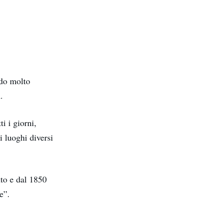
ndo molto
i
.
i i giorni,
i luoghi diversi
nto e dal 1850
e”.