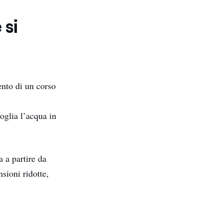
 si
nto di un corso
glia l’acqua in
a a partire da
sioni ridotte,