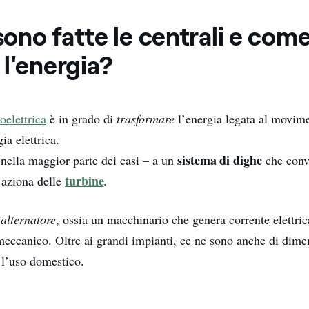
no fatte le centrali e come
l'energia?
oelettrica
è in grado di
trasformare
l’energia legata al movime
ia elettrica.
sistema di dighe
– nella maggior parte dei casi – a un
che convo
turbine
 aziona delle
.
n
alternatore
, ossia un macchinario che genera corrente elettric
ccanico. Oltre ai grandi impianti, ce ne sono anche di dimen
 l’uso domestico.