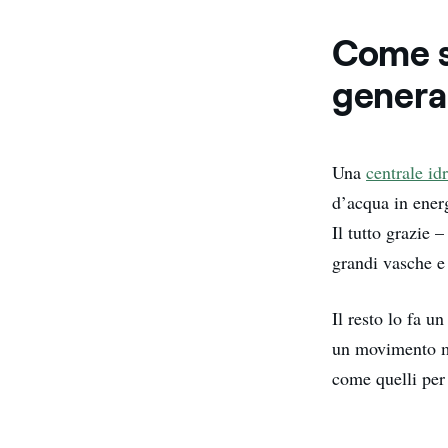
Come so
genera 
Una
centrale idr
d’acqua in energ
Il tutto grazie 
grandi vasche e
Il resto lo fa u
un movimento me
come quelli per