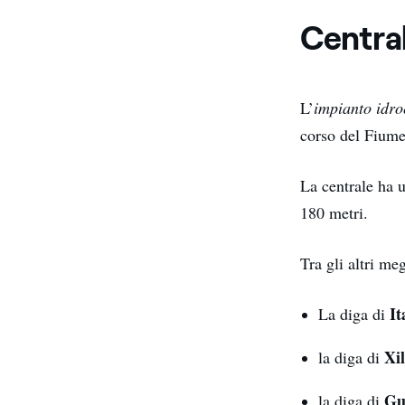
Central
L’
impianto idro
corso del Fium
La centrale ha u
180 metri.
Tra gli altri me
It
La diga di
Xi
la diga di
Gu
la diga di