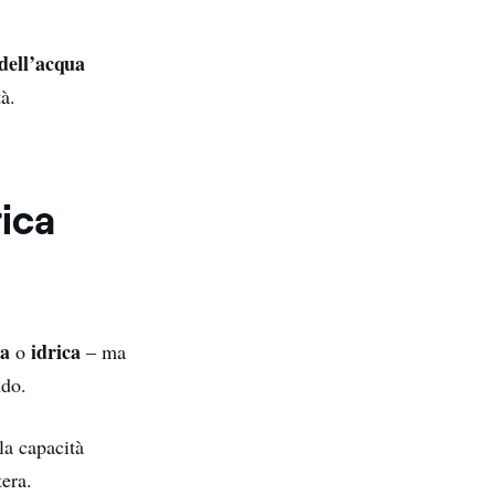
dell’acqua
tà.
rica
ca
idrica
o
– ma
ndo.
a capacità
tera.