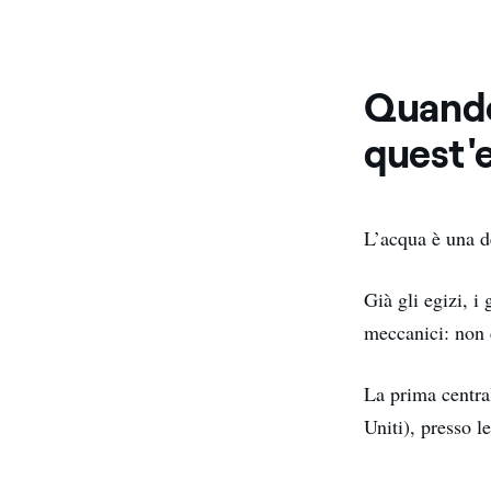
Quando
quest'e
L’acqua è una d
Già gli egizi, i
meccanici: non 
La prima central
Uniti), presso l