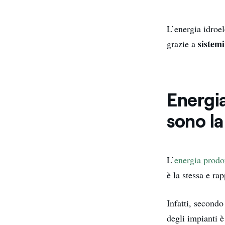
L’energia idroel
sistem
grazie a
Energia
sono la
L’
energia prodo
è la stessa e r
Infatti, secondo 
degli impianti è