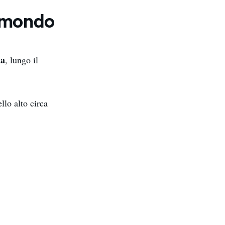
l mondo
na
, lungo il
llo alto circa