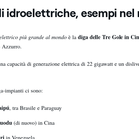
i idroelettriche, esempi ne
diga delle Tre Gole in Ci
elettrico più grande al mondo
è la
e Azzurro.
na capacità di generazione elettrica di 22 gigawatt e un dislive
ga-impianti ci sono:
aipú
, tra Brasile e Paraguay
luodu
(di nuovo) in Cina
ri
in Venezuela.