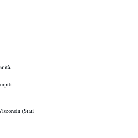
anità.
ompiti
isconsin (Stati