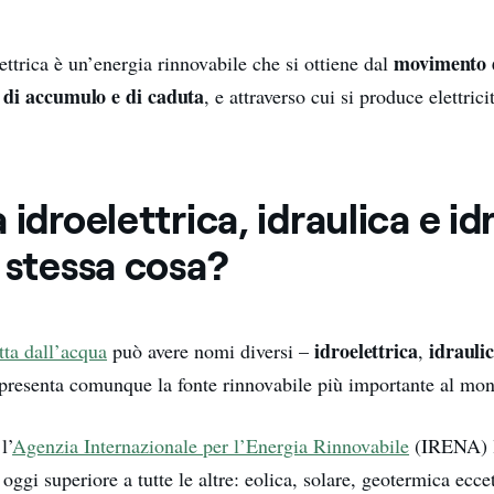
movimento 
ettrica è un’energia rinnovabile che si ottiene dal
i di accumulo e di caduta
, e attraverso cui si produce elettrici
 idroelettrica, idraulica e id
 stessa cosa?
idroelettrica
idrauli
tta dall’acqua
può avere nomi diversi –
,
appresenta comunque la fonte rinnovabile più importante al mo
l’
Agenzia Internazionale per l’Energia Rinnovabile
(IRENA) l
 oggi superiore a tutte le altre: eolica, solare, geotermica ecce