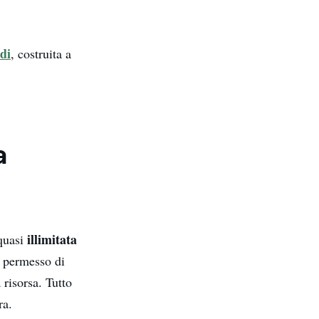
di
, costruita a
a
illimitata
 quasi
 permesso di
 risorsa. Tutto
ra.