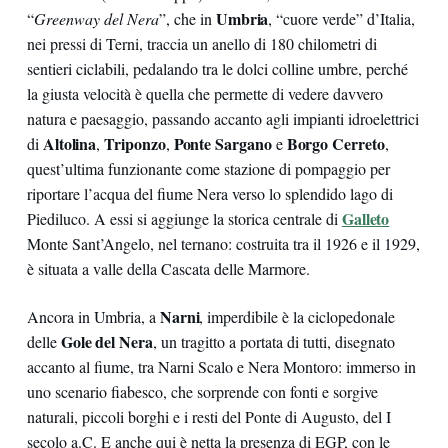
Umbria
“
Greenway del Nera
”, che in
, “cuore verde” d’Italia,
nei pressi di Terni, traccia un anello di 180 chilometri di
sentieri ciclabili, pedalando tra le dolci colline umbre, perché
la giusta velocità è quella che permette di vedere davvero
natura e paesaggio, passando accanto agli impianti idroelettrici
Altolina
Triponzo
Ponte Sargano
Borgo Cerreto
di
,
,
e
,
quest’ultima funzionante come stazione di pompaggio per
riportare l’acqua del fiume Nera verso lo splendido lago di
Galleto
Piediluco. A essi si aggiunge la storica centrale di
Monte Sant’Angelo, nel ternano: costruita tra il 1926 e il 1929,
è situata a valle della Cascata delle Marmore.
Narni
Ancora in Umbria, a
, imperdibile è la ciclopedonale
Gole del Nera
delle
, un tragitto a portata di tutti, disegnato
accanto al fiume, tra Narni Scalo e Nera Montoro: immerso in
uno scenario fiabesco, che sorprende con fonti e sorgive
naturali, piccoli borghi e i resti del Ponte di Augusto, del I
secolo a.C. E anche qui è netta la presenza di EGP, con le