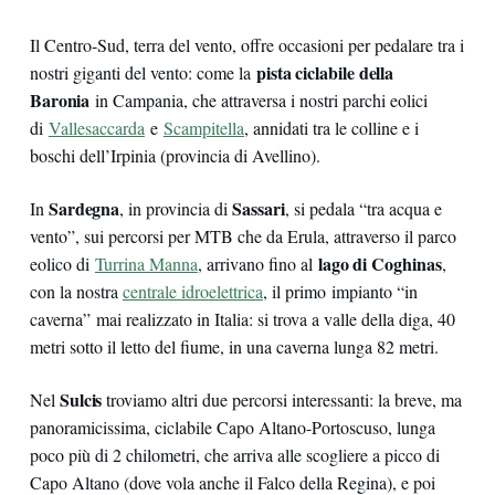
Il Centro-Sud, terra del vento, offre occasioni per pedalare tra i
pista ciclabile della
nostri giganti del vento: come la
Baronia
in Campania, che attraversa i nostri parchi eolici
di
Vallesaccarda
e
Scampitella
, annidati tra le colline e i
boschi dell’Irpinia (provincia di Avellino).
Sardegna
Sassari
In
, in provincia di
, si pedala “tra acqua e
vento”, sui percorsi per MTB che da Erula, attraverso il parco
lago di Coghinas
eolico di
Turrina Manna
, arrivano fino al
,
con la nostra
centrale idroelettrica
, il primo impianto “in
caverna” mai realizzato in Italia: si trova a valle della diga, 40
metri sotto il letto del fiume, in una caverna lunga 82 metri.
Sulcis
Nel
troviamo altri due percorsi interessanti: la breve, ma
panoramicissima, ciclabile Capo Altano-Portoscuso, lunga
poco più di 2 chilometri, che arriva alle scogliere a picco di
Capo Altano (dove vola anche il Falco della Regina), e poi