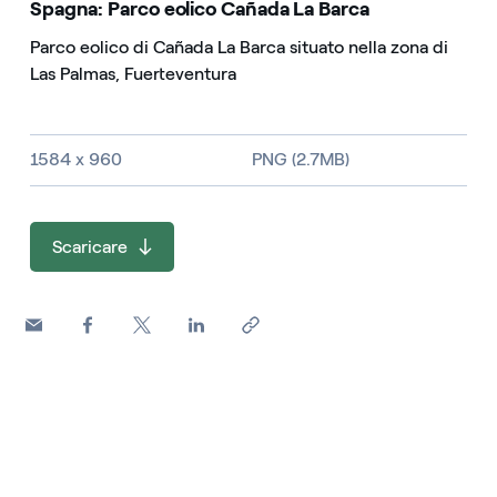
Spagna: Parco eolico Cañada La Barca
Parco eolico di Cañada La Barca situato nella zona di
Las Palmas, Fuerteventura
Dimensioni dell'immagine e tipo di file
1584 x 960
PNG (2.7MB)
Scaricare