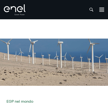
att
Salta al contenuto
EGP nel mondo