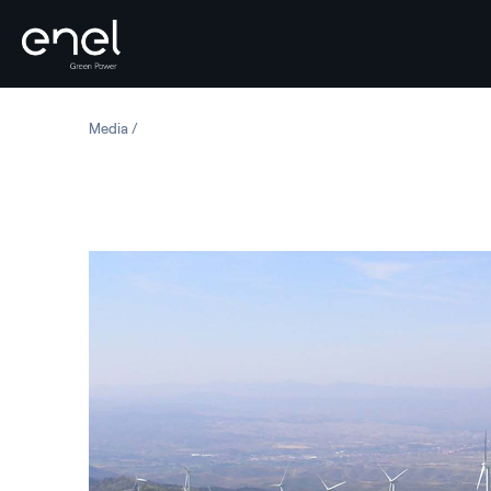
Salta al contenuto
Media
Spagna: Parco eolico Sierra De La Virgen