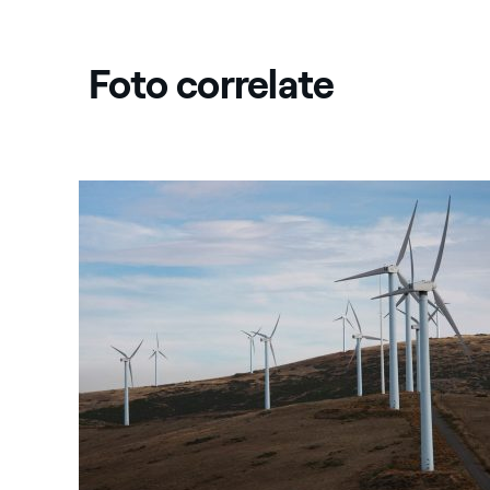
Foto correlate
Spagna: Parco eolico Aldeavieja