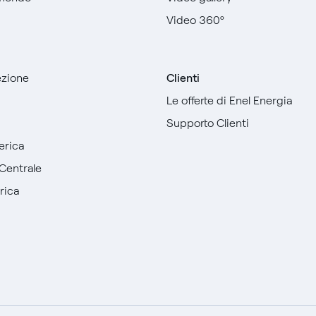
Video 360º
sezione
Clienti
Le offerte di Enel Energia
Supporto Clienti
erica
Centrale
rica
English