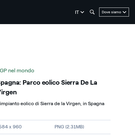
seleziona la lingua
IT
Dove siamo
GP nel mondo
pagna: Parco eolico Sierra De La
Virgen
'impianto eolico di Sierra de la Virgen, in Spagna
imensioni dell'immagine e tipo di file
584 x 960
PNG (2.31MB)