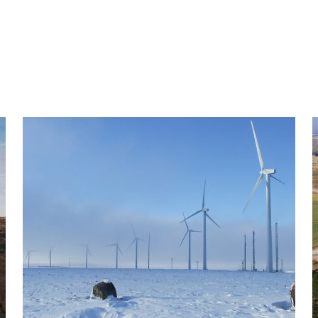
Spagna: Parco eolico Sierra Costera
S