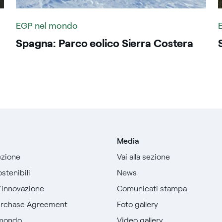
EGP nel mondo
Spagna: Parco eolico Sierra Costera
Media
sezione
Vai alla sezione
stenibili
News
l’innovazione
Comunicati stampa
urchase Agreement
Foto gallery
 mondo
Video gallery