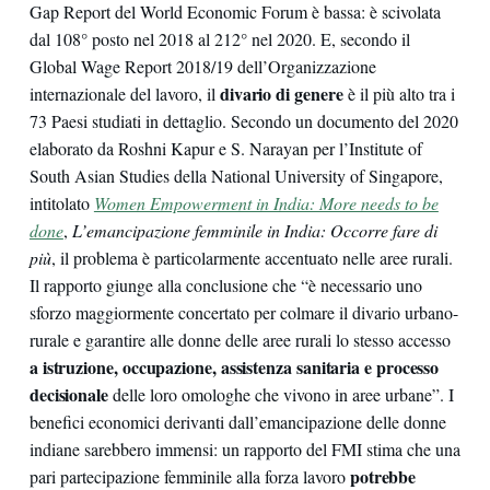
Gap Report del World Economic Forum è bassa: è scivolata
dal 108° posto nel 2018 al 212° nel 2020. E, secondo il
Global Wage Report 2018/19 dell’Organizzazione
divario di genere
internazionale del lavoro, il
è il più alto tra i
73 Paesi studiati in dettaglio. Secondo un documento del 2020
elaborato da Roshni Kapur e S. Narayan per l’Institute of
South Asian Studies della National University of Singapore,
intitolato
Women Empowerment in India: More needs to be
done
,
L’emancipazione femminile in India: Occorre fare di
più
, il problema è particolarmente accentuato nelle aree rurali.
Il rapporto giunge alla conclusione che “è necessario uno
sforzo maggiormente concertato per colmare il divario urbano-
rurale e garantire alle donne delle aree rurali lo stesso accesso
a istruzione, occupazione, assistenza sanitaria e processo
decisionale
delle loro omologhe che vivono in aree urbane”. I
benefici economici derivanti dall’emancipazione delle donne
indiane sarebbero immensi: un rapporto del FMI stima che una
potrebbe
pari partecipazione femminile alla forza lavoro