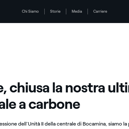
Chi Siamo
Storie
Media
Carriere
le a carbone
e, chiusa la nostra ul
ale a carbone
ssione dell’Unità II della centrale di Bocamina, siamo la