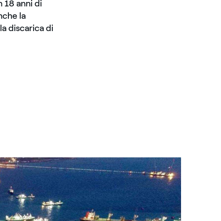
 18 anni di
nche la
a discarica di