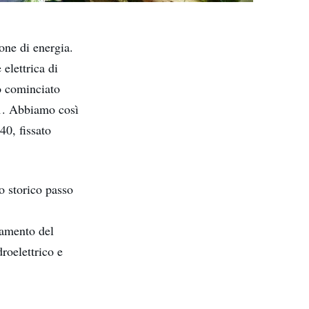
one di energia.
 elettrica di
o cominciato
21. Abbiamo così
40, fissato
o storico passo
a
zamento del
roelettrico e