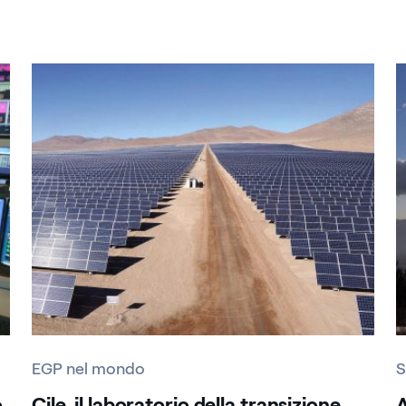
EGP nel mondo
S
o
Cile, il laboratorio della transizione
A