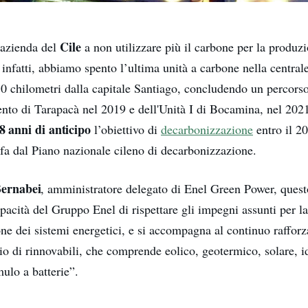
Cile
 azienda del
a non utilizzare più il carbone per la produzi
 infatti, abbiamo spento l’ultima unità a carbone nella centrale
30 chilometri dalla capitale Santiago, concludendo un percors
nto di Tarapacà nel 2019 e dell'Unità I di Bocamina, nel 20
8 anni di anticipo
l’obiettivo di
decarbonizzazione
entro il 20
 fa dal Piano nazionale cileno di decarbonizzazione.
Bernabei
, amministratore delegato di Enel Green Power, quest
pacità del Gruppo Enel di rispettare gli impegni assunti per l
ne dei sistemi energetici, e si accompagna al continuo raffor
io di rinnovabili, che comprende eolico, geotermico, solare, id
ulo a batterie”.