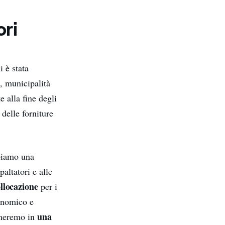
ori
 è stata
, municipalità
e alla fine degli
 delle forniture
bbiamo una
paltatori e alle
ollocazione
per i
conomico e
una
rmeremo in