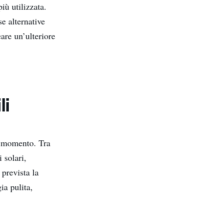
iù utilizzata.
se alternative
eare un’ulteriore
li
to momento. Tra
 solari,
prevista la
ia pulita,