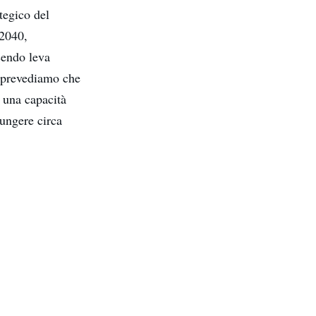
tegico del
 2040,
cendo leva
, prevediamo che
a una capacità
iungere circa