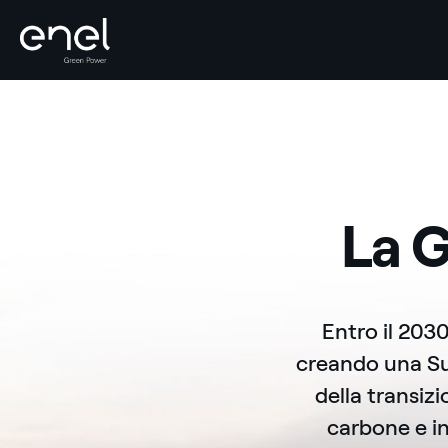
Salta al contenuto
La G
Entro il 203
creando una Sup
della transiz
carbone e in