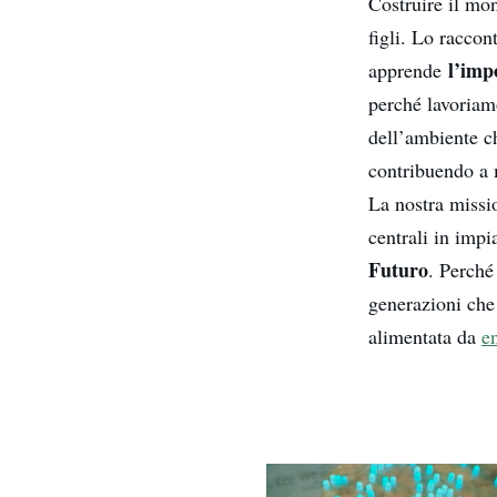
Costruire il mo
figli. Lo raccon
l’imp
apprende
perché lavoriam
dell’ambiente ch
contribuendo a m
La nostra miss
centrali in impi
Futuro
. Perché
generazioni che 
alimentata da
e