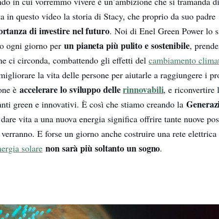
ndo in cui vorremmo vivere è un’ambizione che si tramanda di 
ta in questo video la storia di Stacy, che proprio da suo padre
ortanza di investire nel futuro
. Noi di Enel Green Power lo 
un pianeta più pulito e sostenibile
o ogni giorno per
, prende
e ci circonda, combattendo gli effetti del
cambiamento clima
igliorare la vita delle persone per aiutarle a raggiungere i pro
accelerare lo sviluppo delle
rinnovabili
ione è
, e riconvertire
Generazi
anti green e innovativi. È così che stiamo creando la
 dare vita a una nuova energia significa offrire tante nuove poss
verranno. E forse un giorno anche costruire una rete elettrica
non sarà più soltanto un sogno
nergia solare
.