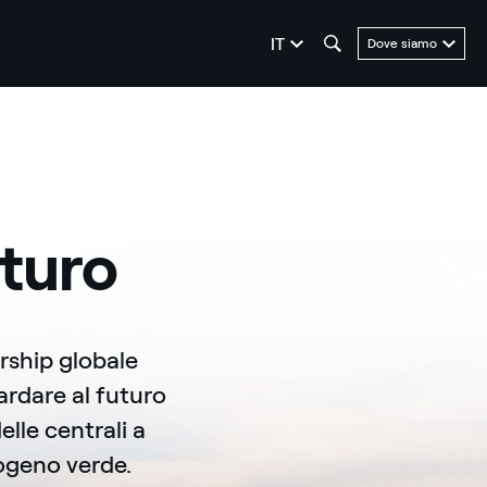
seleziona la lingua
IT
Dove siamo
uturo
rship globale
ardare al futuro
lle centrali a
rogeno verde.