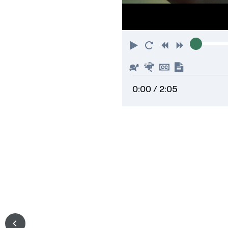
Riproduci
Torna
Indietro
Avanti
all'inizio
Piu'
Piu'
Nascondi
Mostra
lento
veloce
sottotitoli
trascrizi
0:00
/ 2:05