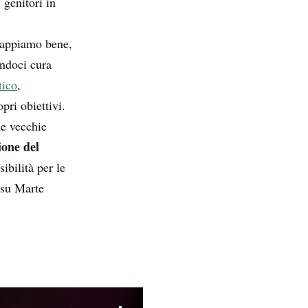
genitori in
sappiamo bene,
ndoci cura
tico
,
pri obiettivi.
 le vecchie
one del
ibilità per le
 su Marte