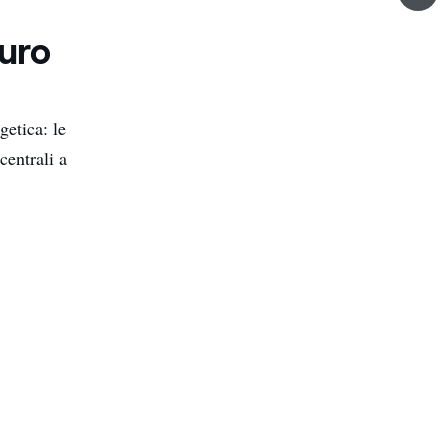
turo
getica: le
centrali a