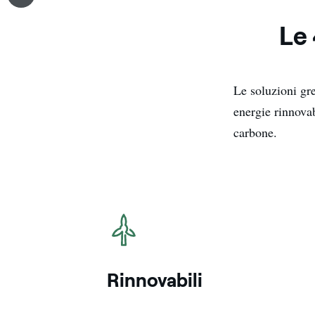
Le 
Le soluzioni gre
energie rinnovab
carbone.
icona
Rinnovabili