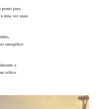
o ponto para
ra uma vez mais
édito,
mo energético
 durante a
ue eólico