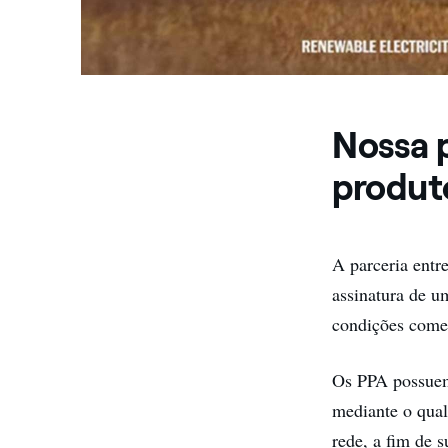
Nossa 
produt
A parceria entr
assinatura de 
condições comer
Os PPA possuem
mediante o qual
rede, a fim de s