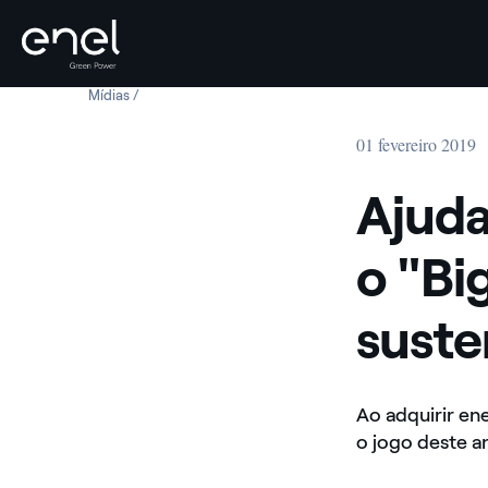
Mídias
Ajudamos a Budweiser a tornar o "Big Game" 2019 100%
Skip to content
01 fevereiro 2019
Ajuda
o "B
suste
Ao adquirir en
o jogo deste a