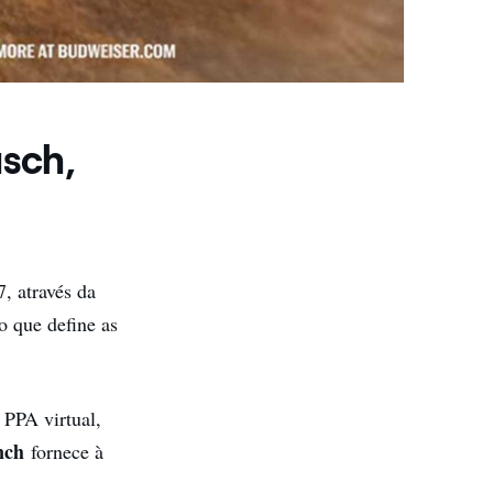
sch,
 através da
o que define as
PPA virtual,
nch
fornece à