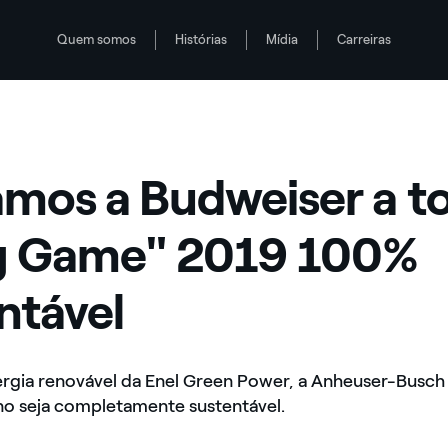
Quem somos
Histórias
Mídia
Carreiras
 sustentável
mos a Budweiser a t
ig Game" 2019 100%
ntável
ergia renovável da Enel Green Power, a Anheuser-Busch
no seja completamente sustentável.