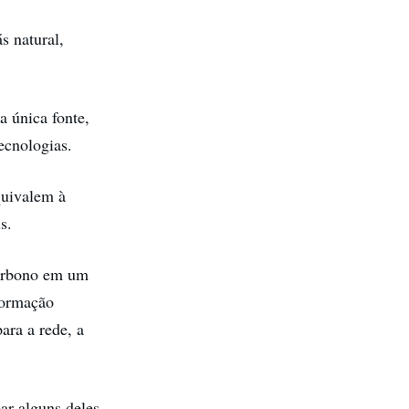
s natural,
a única fonte,
ecnologias.
quivalem à
s.
carbono em um
formação
ara a rede, a
r alguns deles