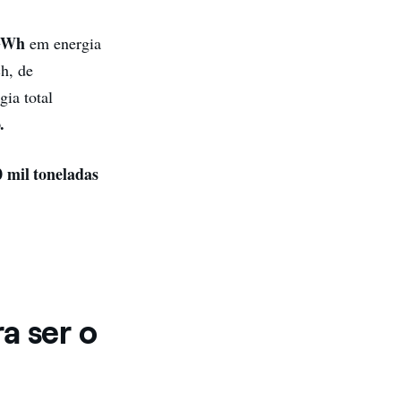
GWh
em energia
h, de
ia total
.
 mil toneladas
a ser o