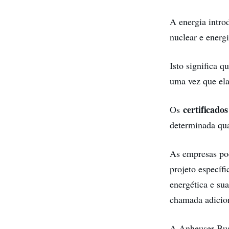
A energia intro
nuclear e energ
Isto significa 
uma vez que ela
certificado
Os
determinada quan
As empresas po
projeto especí
energética e su
chamada adicio
A Anheuser-Bus