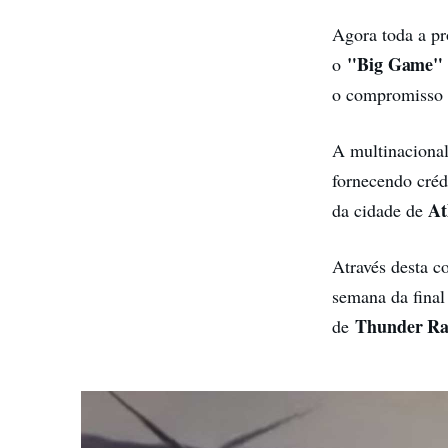
Agora toda a p
"Big Game" 
o
o compromisso 
A multinacional
fornecendo créd
At
da cidade de
Através desta co
semana da fina
Thunder R
de
Spot Budweiser