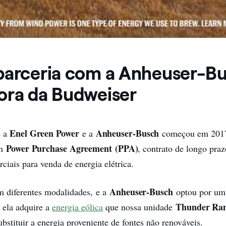
parceria com a Anheuser-Bu
ora da Budweiser
Enel Green Power
Anheuser-Busch
e a
e a
começou em 2017,
Power Purchase Agreement
(PPA)
um
, contrato de longo praz
ciais para venda de energia elétrica.
Anheuser-Busch
 diferentes modalidades, e a
optou por um 
Thunder Ra
 ela adquire a
energia eólica
que nossa unidade
ubstituir a energia proveniente de fontes não renováveis.