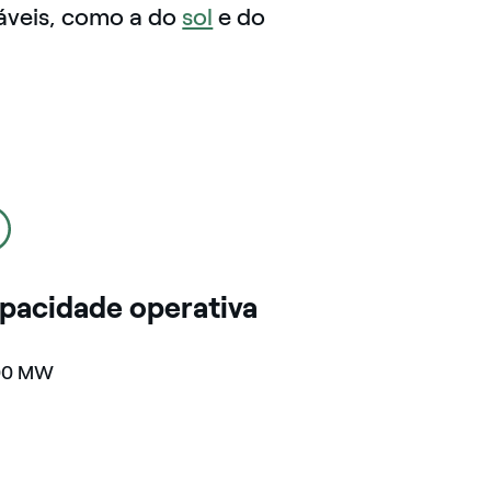
áveis, como a do
sol
e do
pacidade operativa
00 MW