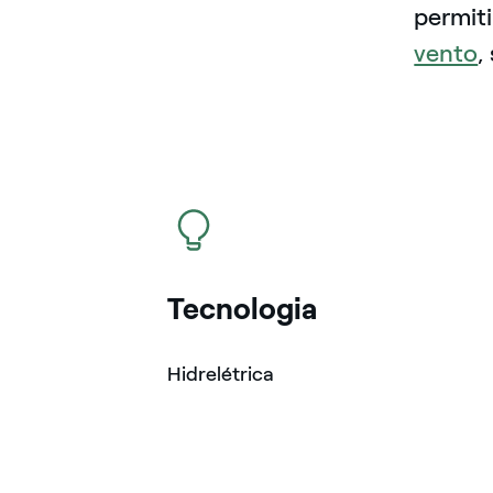
permit
vento
,
icon
Tecnologia
Hidrelétrica