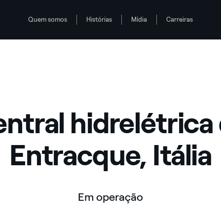
Quem somos
Histórias
Mídia
Carreiras
ntral hidrelétrica
Entracque, Itália
Em operação