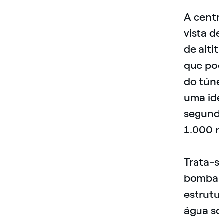
A cent
vista d
de alti
que po
do túne
uma ide
segundo
1.000 
Trata-
bomba 
estrut
água so