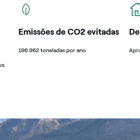
icon
icon
Emissões de CO2 evitadas
De
196.962 toneladas por ano
Apro
os