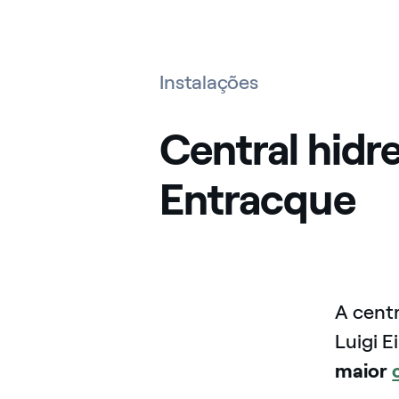
Instalações
Central hidre
Entracque
A cent
Luigi 
maior