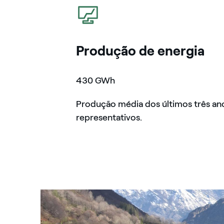
icon
Produção de energia
430 GWh
Produção média dos últimos três an
representativos.
Central hidrelétrica de Entracque