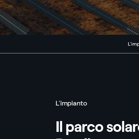
L'im
L'impianto
Il parco sola