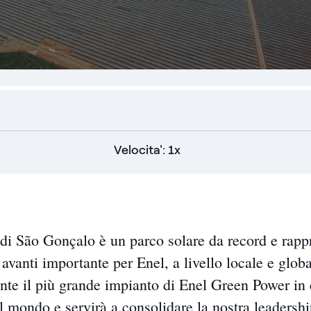
Velocita': 1x
di São Gonçalo è un parco solare da record e rapp
 avanti importante per Enel, a livello locale e glob
nte il più grande impianto di Enel Green Power in
 il mondo e servirà a consolidare la nostra leadershi