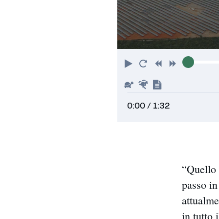
Riproduci
Torna
Indietro
Avanti
all'inizio
Piu'
Piu'
Mostra
lento
veloce
trascrizione
0:00
/ 1:32
“Quello 
passo in
attualme
in tutto