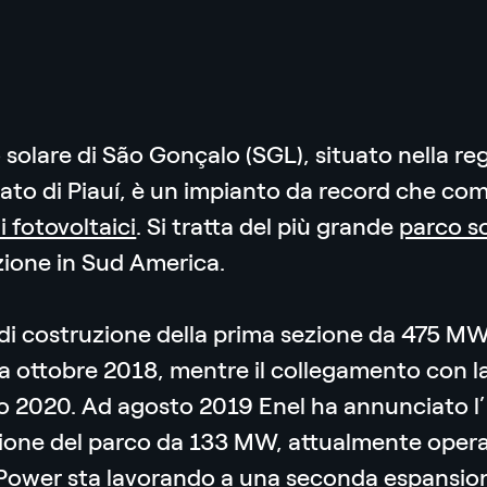
o solare di São Gonçalo (SGL), situato nella re
tato di Piauí, è un impianto da record che com
i fotovoltaici
. Si tratta del più grande
parco s
zione in Sud America.
i di costruzione della prima sezione da 475 
i a ottobre 2018, mentre il collegamento con l
 2020. Ad agosto 2019 Enel ha annunciato l’in
ione del parco da 133 MW, attualmente opera
Power sta lavorando a una seconda espansio