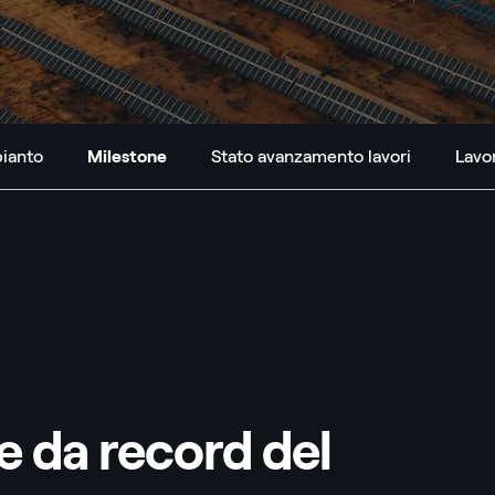
pianto
Milestone
Stato avanzamento lavori
Lavor
Milestone
re da record del