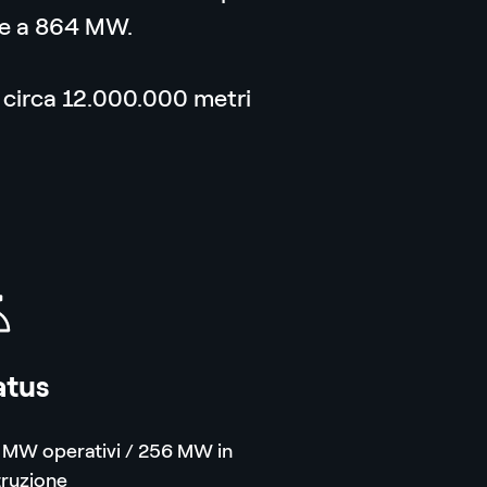
ale a 864 MW.
di circa 12.000.000 metri
a
atus
 MW operativi / 256 MW in
truzione