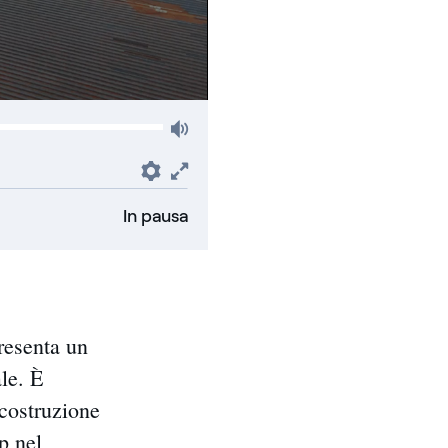
Volume
Preferenze
Fullscreen
In pausa
resenta un
ale. È
 costruzione
p nel