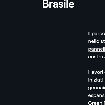
Brasile
Il parc
nello s
pannell
costru
I lavor
iniziat
gennaio
espans
Green 