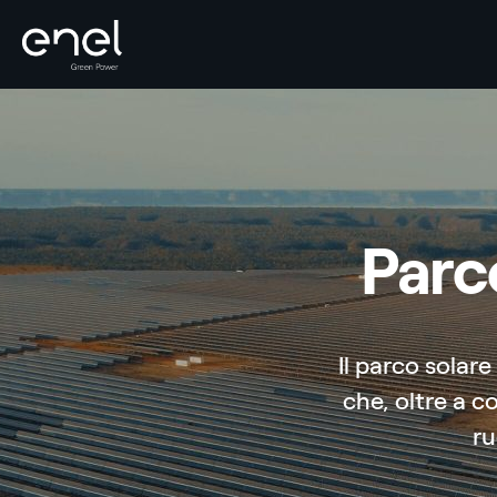
Salta al contenuto
Parc
Il parco solare
che, oltre a co
ru