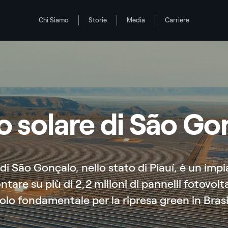
Chi Siamo
Storie
Media
Carriere
o solare di São Go
 di São Gonçalo, nello stato di Piauí, è un im
ntare su più di 2,2 milioni di pannelli fotovolt
olo fondamentale per la ripresa green in Brasi