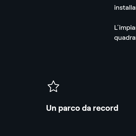
install
L’impia
quadrat
icona
Un parco da record