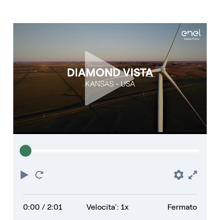
Riproduci
Torna
Prefere
Full
all'inizio
0:00
/ 2:01
Velocita': 1x
Fermato