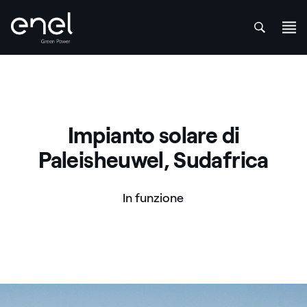
att
Salta al contenuto
Impianto solare di
Paleisheuwel, Sudafrica
In funzione