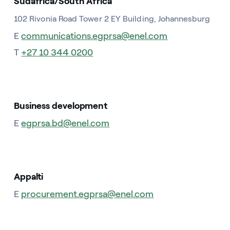
Sudafrica/South Africa
102 Rivonia Road Tower 2 EY Building, Johannesburg
E
communications.egprsa@enel.com
T
+27 10 344 0200
Business development
E
egprsa.bd@enel.com
Appalti
E
procurement.egprsa@enel.com