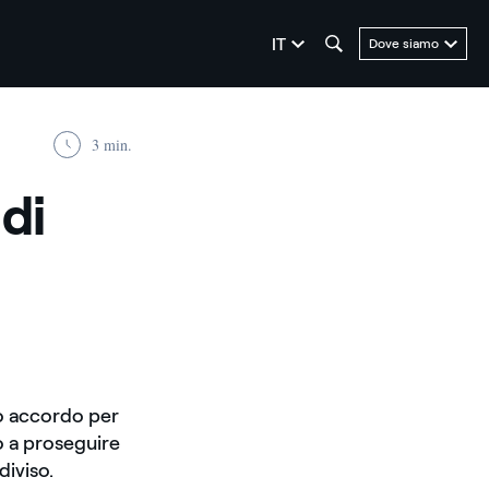
seleziona la lingua
IT
Dove siamo
3 min.
di
co accordo per
o a proseguire
diviso.