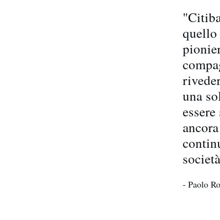
"Citib
quello
pionier
compag
riveder
una so
essere 
ancora
contin
societ
- Paolo R