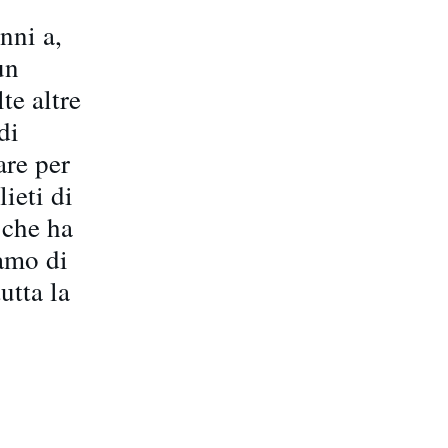
nni a,
un
te altre
di
are per
ieti di
 che ha
iamo di
utta la