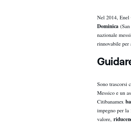
Nel 2014, Enel 
Dominica
(San L
nazionale messic
rinnovabile per 
Guidare
Sono trascorsi 
Messico e un asp
ba
Citibanamex
impegno per la
riducen
valore,