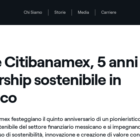
Chi Siamo
Storie
Media
Carriere
essico
 Citibanamex, 5 anni 
rship sostenibile in
ico
mex festeggiano il quinto anniversario di un pionieristi
tenibile del settore finanziario messicano e si impegnan
 di sostenibilità, innovazione e creazione di valore con