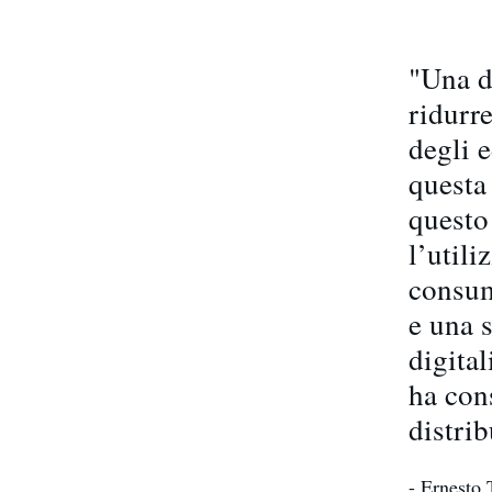
"Una de
ridurre
degli e
questa 
questo
l’utili
consumo
e una s
digita
ha cons
distrib
- Ernesto 