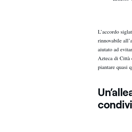
L’accordo sigla
rinnovabile all
aiutato ad evita
Azteca di Città
piantare quasi q
Un’alle
condiv