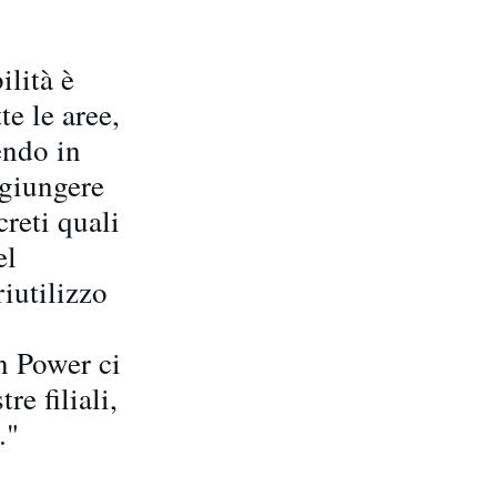
ilità è
te le aree,
gendo in
ggiungere
reti quali
el
riutilizzo
n Power ci
re filiali,
."