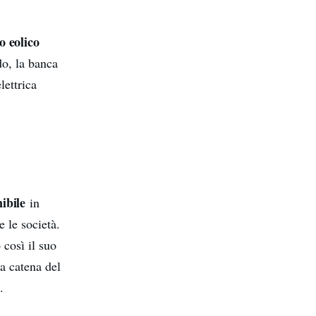
o eolico
do, la banca
lettrica
ibile
in
 le società.
 così il suo
la catena del
i.