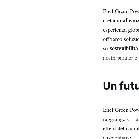
Enel Green Power
allean
creiamo
esperienza glob
offriamo soluzio
sostenibilità
su
nostri partner e
Un futu
Enel Green Powe
raggiungere i pr
effetti del camb
auspichiamo.