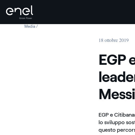
Media
EGP e Citibanamex, 5 anni di leadership sostenibile in M
Salta al contenuto
18 ottobre 2019
EGP e
leade
Mess
EGP e Citibana
lo sviluppo sos
questo percorso