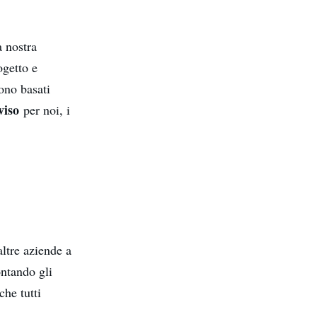
a nostra
ogetto e
sono basati
viso
per noi, i
ltre aziende a
ontando gli
che tutti