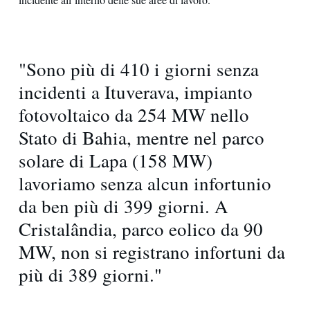
"Sono più di 410 i giorni senza
incidenti a Ituverava, impianto
fotovoltaico da 254 MW nello
Stato di Bahia, mentre nel parco
solare di Lapa (158 MW)
lavoriamo senza alcun infortunio
da ben più di 399 giorni. A
Cristalândia, parco eolico da 90
MW, non si registrano infortuni da
più di 389 giorni."