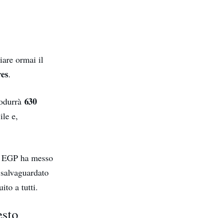
iare ormai il
es
.
630
odurrà
le e,
o EGP ha messo
 salvaguardato
uito a tutti.
esto