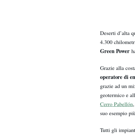
Deserti d’alta q
4.300 chilometri
Green Power
ha
Grazie alla cost
operatore di e
grazie ad un mix
geotermico e all
Cerro Pabellón
suo esempio più
Tutti gli impia