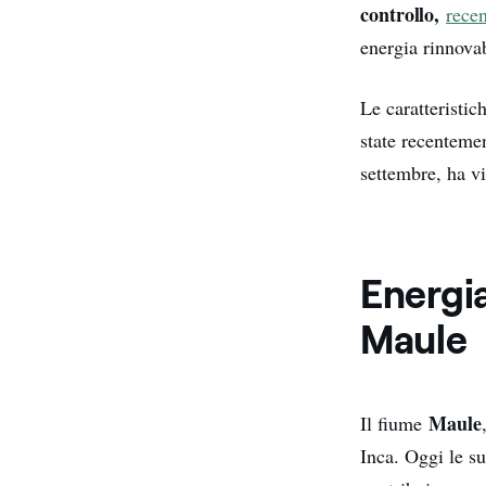
controllo,
rece
energia rinnovab
Le caratteristic
state recenteme
settembre, ha vi
Energia
Maule
Maule
Il fiume
Inca. Oggi le s