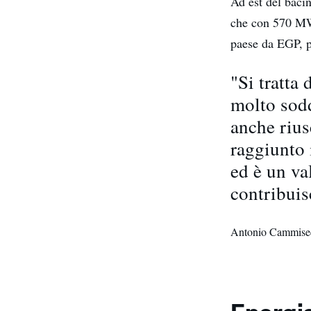
Ad est del baci
che con 570 MW d
paese da EGP, 
"Si tratta
molto sodd
anche rius
raggiunto 
ed è un va
contribuis
Antonio Cammise