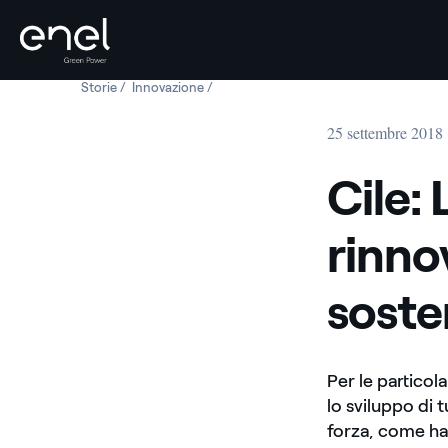
Storie
Cile: La rivoluzione delle energie rinnovabili per lo svilu
Innovazione
Cile: La rivoluzione delle energie rinnovab
Salta al contenuto
25 settembre 2018
Cile: 
rinnov
soste
Per le particola
lo sviluppo di t
forza, come ha