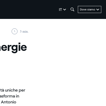
seleziona la lingua
IT
Dove siamo
3 min.
nergie
nità uniche per
rasforma in
, Antonio