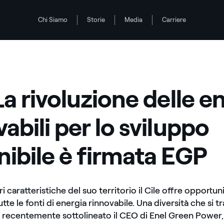
Chi Siamo
Storie
Media
Carriere
ppo sostenibile è firmata EGP
ili per lo sviluppo sostenibile è firmata EGP
La rivoluzione delle e
abili per lo sviluppo
nibile è firmata EGP
ri caratteristiche del suo territorio il Cile offre opportu
utte le fonti di energia rinnovabile. Una diversità che si t
 recentemente sottolineato il CEO di Enel Green Power