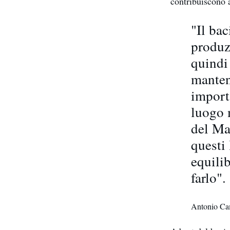
contribuiscono 
"Il ba
produz
quindi
manten
importa
luogo 
del Ma
questi
equili
farlo".
Antonio Ca