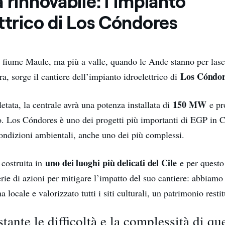
 rinnovabile: l’impianto
ttrico di Los Cóndores
 fiume Maule, ma più a valle, quando le Ande stanno per lasc
Los Cóndor
ra, sorge il cantiere dell’impianto idroelettrico di
150 MW
tata, la centrale avrà una potenza installata di
e pr
 Los Cóndores è uno dei progetti più importanti di EGP in Ci
condizioni ambientali, anche uno dei più complessi.
uno dei luoghi più delicati del Cile
costruita in
e per quest
rie di azioni per mitigare l’impatto del suo cantiere: abbiamo
na locale e valorizzato tutti i siti culturali, un patrimonio restit
ante le difficoltà e la complessità di qu