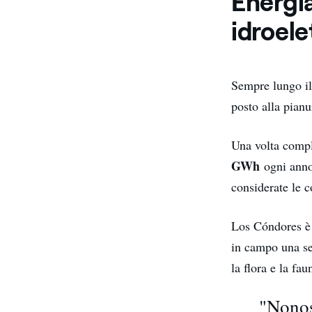
Energia
idroele
Sempre lungo il
posto alla pianu
Una volta comple
GWh
ogni anno.
considerate le 
Los Cóndores è 
in campo una se
la flora e la fau
"Nonost