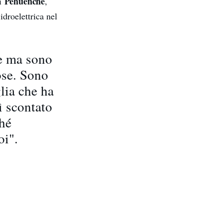
Pehuenche
di
,
droelettrica nel
ne ma sono
ose. Sono
glia che ha
ì scontato
ché
oi".