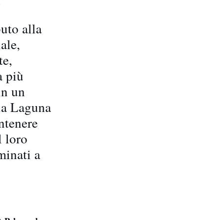
e.
uto alla
ale,
te,
a più
in un
lla Laguna
ntenere
l loro
minati a