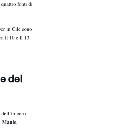
 quattro fonti di
wer in Cile sono
a il 10 e il 13
e del
e dell’impero
l Maule
,