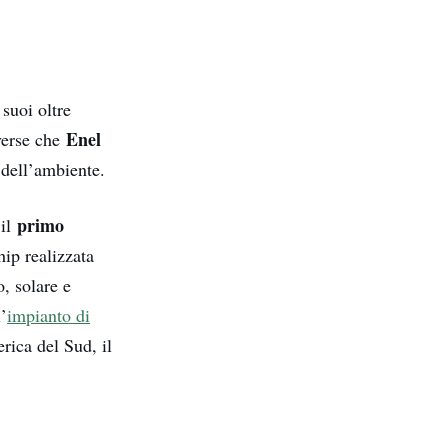
 suoi oltre
Enel
iverse che
 dell’ambiente.
primo
 il
ip realizzata
, solare e
’
impianto di
rica del Sud, il