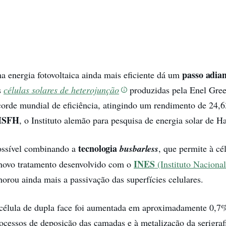
passo adia
a energia fotovoltaica ainda mais eficiente dá um
s
células solares de heterojunção
produzidas pela Enel Gre
orde mundial de eficiência, atingindo um rendimento de 24,6
ISFH
, o Instituto alemão para pesquisa de energia solar de H
tecnologia
possível combinando a
busbarless
, que permite à cé
INES
 novo tratamento desenvolvido com o
(Instituto Naciona
horou ainda mais a passivação das superfícies celulares.
 célula de dupla face foi aumentada em aproximadamente 0,7
ocessos de deposição das camadas e à metalização da serigra