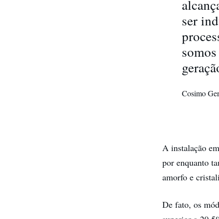
alcanç
ser in
proces
somos 
geraçã
Cosimo Ger
A instalação em 
por enquanto ta
amorfo e crista
De fato, os mód
superior a 20,5