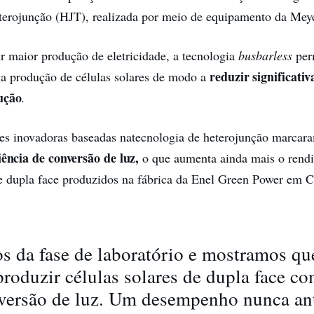
terojunção (HJT), realizada por meio de equipamento da Mey
r maior produção de eletricidade, a tecnologia
busbarless
per
reduzir
significati
 na produção de células solares de modo a
ução
.
res inovadoras baseadas na
tecnologia de heterojunção marca
iência de conversão de luz,
o que aumenta ainda mais o rend
 dupla face produzidos na fábrica da Enel Green Power em C
s da fase de laboratório e mostramos q
roduzir células solares de dupla face 
versão de luz. Um desempenho nunca an