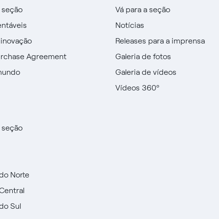
a seção
Vá para a seção
entáveis
Notícias
 inovação
Releases para a imprensa
urchase Agreement
Galeria de fotos
mundo
Galeria de vídeos
Vídeos 360º
a seção
do Norte
Central
do Sul