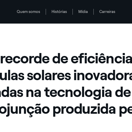
Quem somos
Histórias
Mídia
Carreiras
ovadoras baseadas na tecnologia de heterojunção produzida pela 3SUN
recorde de eficiência
lulas solares inovador
das na tecnologia de
ojunção produzida pe
N