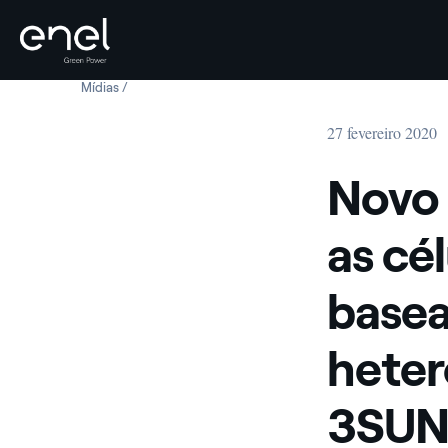
Mídias
Novo recorde de eficiência para as células solares in
Skip to content
27 fevereiro 2020
Novo 
as cé
basea
heter
3SU