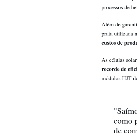
processos de he
Além de garanti
prata utilizada
custos de prod
As células sola
recorde de efic
módulos HJT de
"Saímo
como p
de con