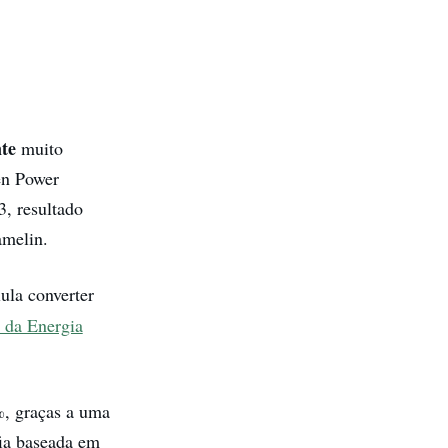
nte
muito
en Power
3, resultado
amelin.
lula converter
l da Energia
%, graças a uma
fia baseada em