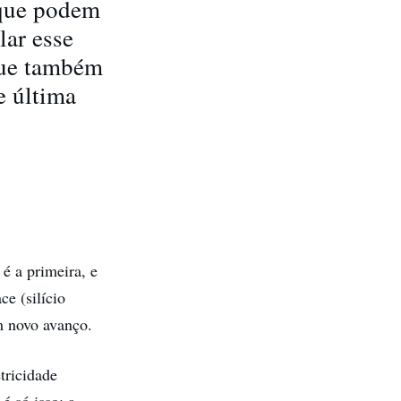
 que podem
lar esse
que também
e última
 é a primeira, e
e (silício
um novo avanço.
tricidade
é só isso: a