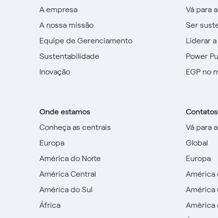
A empresa
Vá para 
A nossa missão
Ser sust
Equipe de Gerenciamento
Liderar a
Sustentabilidade
Power P
Inovação
EGP no 
Onde estamos
Contatos
Conheça as centrais
Vá para 
Europa
Global
América do Norte
Europa
América Central
América 
América do Sul
América 
África
Amèrica 