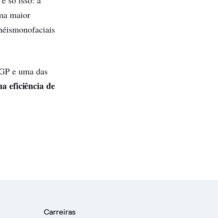
uma maior
néis
monofaciais
EGP e uma das
a eficiência de
Carreiras