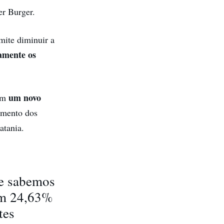
er Burger.
mite diminuir a
vamente os
um novo
ram
imento dos
atania.
ue sabemos
com 24,63%
tes