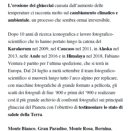
L’erosione dei ghiacciai
causata dall’aumento delle
cambiamento climatico e
temperature ci racconta molto sul
ambientale
, un processo che sembra ormai irreversibile.
Dopo 10 anni di ricerca iconografica e lavoro fotografico-
scientifico che lo hanno portato lungo la catena del
Karakorum
Caucaso
Alaska
nel 2009, nel
nel 2011, in
nel
Ande
Himalaya
2013, nelle
nel 2016 e in
nel 2018, Fabiano
Ventura è partito per l’ultima spedizione, che si terrà in
Europa. Dal 24 luglio a metà settembre il team fotografico-
scientifico si muoverà lungo tutto l’arco alpino per replicare,
con macchine fotografiche di grande formato a pellicola, gli
scatti dei fotografi di fine ‘800 e primi del ‘900 e realizzare
così il più grande archivio di confronti fotografici sui principali
testimoniare lo
stato di
ghiacciai del Pianeta con l’obiettivo di
salute della Terra
.
Monte Bianco
Gran Paradiso
Monte Rosa
Bernina
,
,
,
,