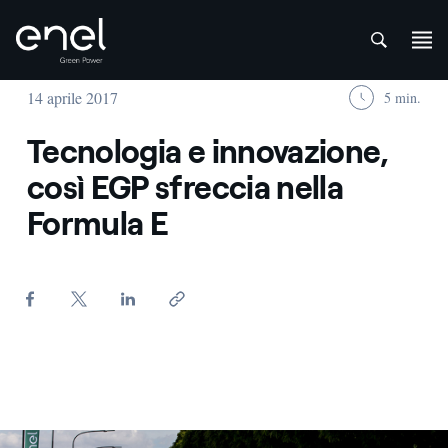
att
Salta al contenuto
14 aprile 2017
5 min.
Tecnologia e innovazione,
così EGP sfreccia nella
Formula E
Formula e - Enel Green Power