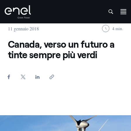
att
Salta al contenuto
11 gennaio 2018
4 min.
Canada, verso un futuro a
tinte sempre più verdi
Castle Rock - Enel Green Power