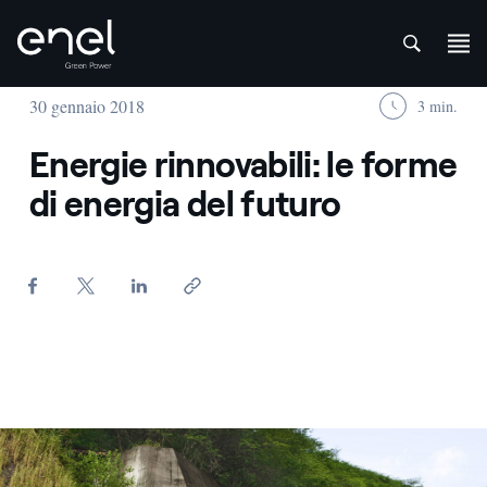
att
Salta al contenuto
30 gennaio 2018
3 min.
Energie rinnovabili: le forme
di energia del futuro
Idroelettrico - Enel Green Power