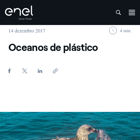
att
Skip to content
14 dezembro 2017
4 min.
Oceanos de plástico
Plastica in mare - Enel Green Power