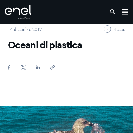
att
Salta al contenuto
14 dicembre 2017
4 min.
Oceani di plastica
Plastica in mare - Enel Green Power