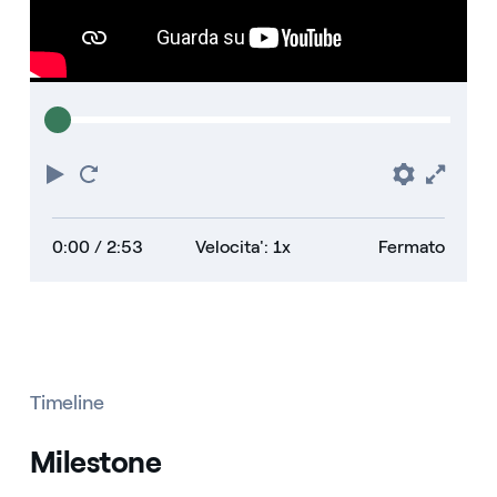
Riproduci
Torna
Prefere
Full
all'inizio
0:00
/ 2:53
Velocita': 1x
Fermato
Timeline
Milestone