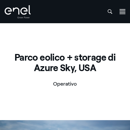
att
Salta al contenuto
Parco eolico + storage di
Azure Sky, USA
Operativo
Parco eolico + storage di Azure Sky, USA