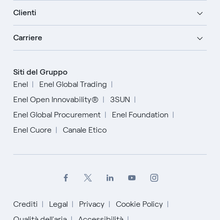
Clienti
Carriere
Siti del Gruppo
Enel
Enel Global Trading
Enel Open Innovability®
3SUN
Enel Global Procurement
Enel Foundation
Enel Cuore
Canale Etico
Crediti
Legal
Privacy
Cookie Policy
Qualità dell'aria
Accessibilità
English