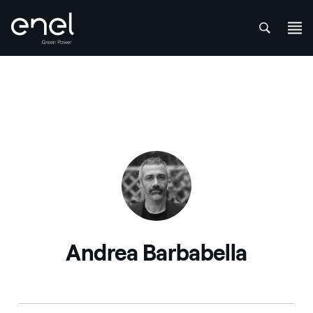
att
Salta al contenuto
Andrea Barbabella