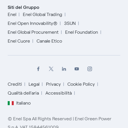
Siti del Gruppo
Enel
Enel Global Trading
Enel Open Innovability®
3SUN
Enel Global Procurement
Enel Foundation
Enel Cuore
Canale Etico
Crediti
Legal
Privacy
Cookie Policy
Qualità dell'aria
Accessibilità
English
Italiano
Español
© Enel Spa All Rights Reserved | Enel Green Power
Italiano
S.p.A. VAT 15844561009