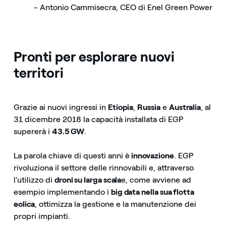
- Antonio Cammisecra, CEO di Enel Green Power
Pronti per esplorare nuovi
territori
Grazie ai nuovi ingressi in
Etiopia
,
Russia
e
Australia
, al
31 dicembre 2018 la capacità installata di EGP
supererà i
43.5 GW
.
La parola chiave di questi anni è
innovazione
. EGP
rivoluziona il settore delle rinnovabili e, attraverso
l’utilizzo di
droni su larga scala
e, come avviene ad
esempio implementando i
big data nella sua flotta
eolica
, ottimizza la gestione e la manutenzione dei
propri impianti.