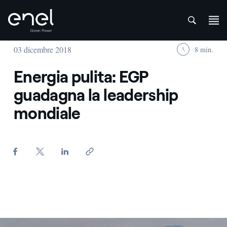
att
Salta al contenuto
03 dicembre 2018
8 min.
Energia pulita: EGP
guadagna la leadership
mondiale
Visuale dall'alto su distesa di pannelli fotovoltaici