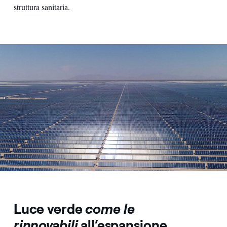
struttura sanitaria.
Visuale dall'alto su distesa di pannelli fotovoltaici
Luce verde
come le
rinnovabili
all’espansione