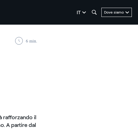
seleziona la lingua
IT
Dove siamo
6 min.
à rafforzando il
. A partire dal