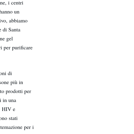
ne, i centri
, hanno un
tivo, abbiamo
e di Santa
ne gel
i per purificare
oni di
sone più in
o prodotti per
i in una
i HIV e
ono stati
istemazione per i