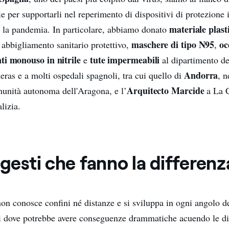
rie per supportarli nel reperimento di dispositivi di protezione 
materiale plast
e la pandemia. In particolare, abbiamo donato
maschere di tipo N95
oc
 abbigliamento sanitario protettivo,
,
ti monouso in nitrile
tute impermeabili
e
al dipartimento de
Andorra
eras e a molti ospedali spagnoli, tra cui quello di
, n
Arquitecto Marcide
munità autonoma dell'Aragona, e l’
a La 
lizia.
 gesti che fanno la differenz
non conosce confini né distanze e si sviluppa in ogni angolo d
li dove potrebbe avere conseguenze drammatiche acuendo le d