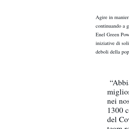
Agire in manier
continuando a g
Enel Green Pow
iniziative di so
deboli della po
“Abbia
miglior
nei nos
1300 c
del Co
team r