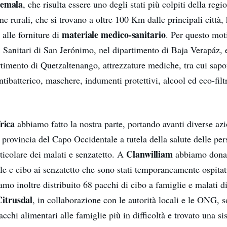
emala
, che risulta essere uno degli stati più colpiti della regio
one rurali, che si trovano a oltre 100 Km dalle principali città
materiale medico-sanitario
 alle forniture di
. Per questo mo
i Sanitari di San Jerónimo, nel dipartimento di Baja Verapáz, 
rtimento di Quetzaltenango, attrezzature mediche, tra cui sapo
antibatterico, maschere, indumenti protettivi, alcool ed eco-filtr
rica
abbiamo fatto la nostra parte, portando avanti diverse azi
a provincia del Capo Occidentale a tutela della salute delle per
Clanwilliam
articolare dei malati e senzatetto. A
abbiamo donat
le e cibo ai senzatetto che sono stati temporaneamente ospitat
mo inoltre distribuito 68 pacchi di cibo a famiglie e malati d
Citrusdal
, in collaborazione con le autorità locali e le ONG, s
cchi alimentari alle famiglie più in difficoltà e trovato una s