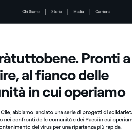
Chi Siamo
Storie
Media
Carriere
unità in cui operiamo
ianco delle comunità in cui operiamo
àtuttobene. Pronti a
ire, al fianco delle
ità in cui operiamo
 Cile, abbiamo lanciato una serie di progetti di solidariet
nei confronti delle comunità e dei Paesi in cui operiamo
ontenimento del virus per una ripartenza più rapida.