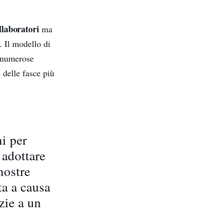
llaboratori
ma
 Il modello di
i numerose
e delle fasce più
i per
 adottare
nostre
ta a causa
zie a un