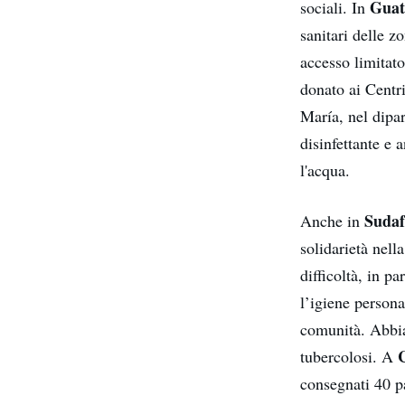
Guat
sociali. In
sanitari delle z
accesso limitato
donato ai Centr
María, nel dipa
disinfettante e 
l'acqua.
Sudaf
Anche in
solidarietà nell
difficoltà, in p
l’igiene persona
comunità. Abbia
tubercolosi. A
consegnati 40 pa