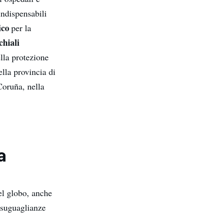
indispensabili
ico
per la
chiali
lla protezione
ella provincia di
Coruña, nella
a
el globo, anche
isuguaglianze