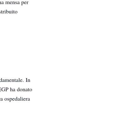
na mensa per
tribuito
ndamentale. In
 EGP ha donato
ra ospedaliera