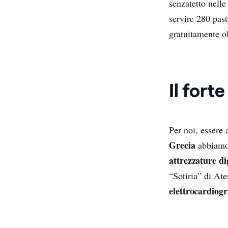
senzatetto nelle
servire 280 pas
gratuitamente ol
Il fort
Per noi, essere 
Grecia
abbiamo 
attrezzature dig
“Sotiria” di Ate
elettrocardiogr