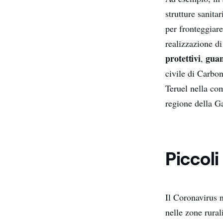
strutture sanita
per fronteggiar
realizzazione di
protettivi
guan
,
civile di Carbon
Teruel nella co
regione della Ga
Piccoli
Il Coronavirus 
nelle zone rura