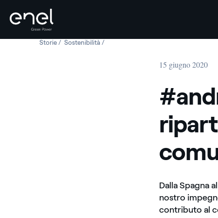
Storie
#andràtuttobene. Pronti a ripartire, al fianco delle com
Sostenibilità
#andràtuttobene. Pronti a ripartire, al f
Salta al contenuto
15 giugno 2020
#andr
ripart
comun
Dalla Spagna al
nostro impegno 
contributo al c