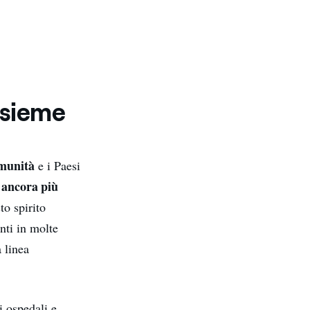
nsieme
omunità
e i Paesi
 ancora più
to spirito
nti in molte
 linea
i ospedali e