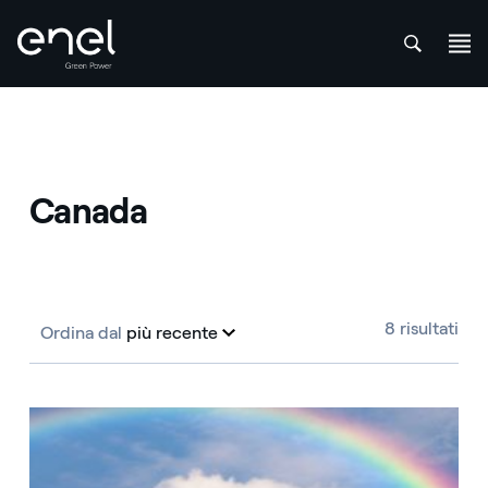
att
Salta al contenuto
Canada
8 risultati
Ordina dal
più recente
più recente
Canada